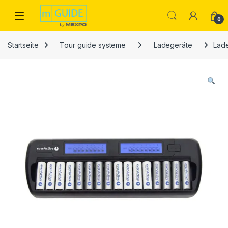
Skip to navigation
Skip to content
Open
0
Startseite
Tour guide systeme
Ladegeräte
Lade