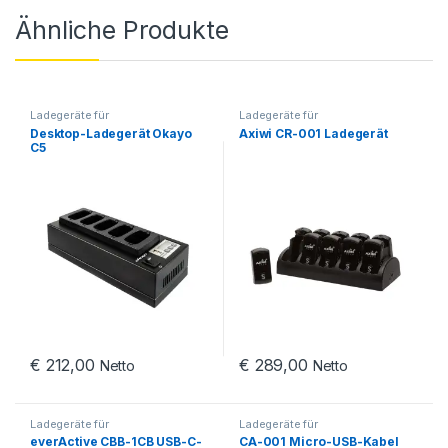
Ähnliche Produkte
Ladegeräte für
Ladegeräte für
Gegensprechanlagen
,
Gegensprechanlagen
Desktop-Ladegerät Okayo
Axiwi CR-001 Ladegerät
Ladegeräte
C5
€
212,00
€
289,00
Netto
Netto
Ladegeräte für
Ladegeräte für
Gegensprechanlagen
Gegensprechanlagen
everActive CBB-1CB USB-C-
CA-001 Micro-USB-Kabel