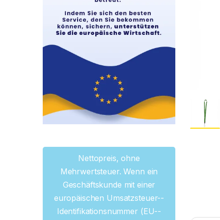
Nettopreis, ohne
Mehrwertsteuer. Wenn ein
Geschäftskunde mit einer
europäischen Umsatzsteuer--
Identifikationsnummer (EU--