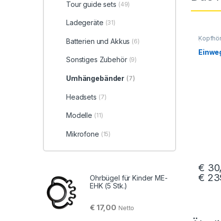
Tour guide sets
(49)
Ladegeräte
(31)
Kopfhör
Batterien und Akkus
(6)
(Einweg
Einwe
Sonstiges Zubehör
(9)
Umhängebänder
(7)
Headsets
(7)
Modelle
(11)
Mikrofone
(15)
€
30
€
23
Ohrbügel für Kinder ME-
Dieses
EHK (5 Stk.)
€
17,00
Netto