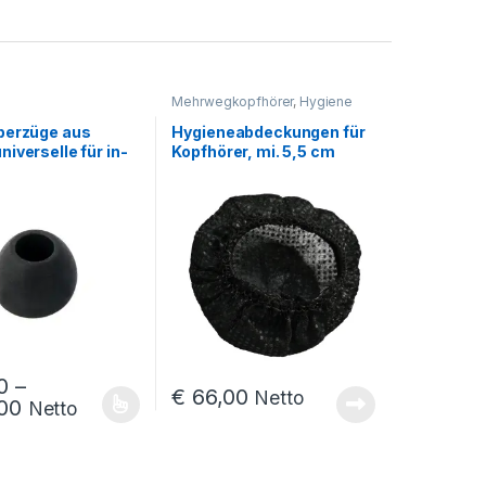
Mehrwegkopfhörer
,
Hygiene
berzüge aus
Hygieneabdeckungen für
iverselle für in-
Kopfhörer, mi. 5,5 cm
alkopfhörer UGM
(1000 Stück)
0
–
€
66,00
Netto
Preisspanne: € 21,00 bis € 168,00
00
Netto
rodukt weist mehrere Varianten auf. Die Optionen können auf der Pr