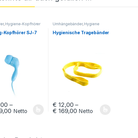
er
,
Hygiene-Kopfhörer
Umhängebänder
,
Hygiene
kopfhörer)
g-Kopfhörer SJ-7
Hygienische Tragebänder
,00
–
€
12,00
–
Preisspanne: € 30,00 bis € 239,00
Preisspanne: € 12,00 
9,00
€
169,00
Netto
Netto
 Produkt weist mehrere Varianten auf. Die Optionen können auf der 
Dieses Produkt weist mehrere Varianten a