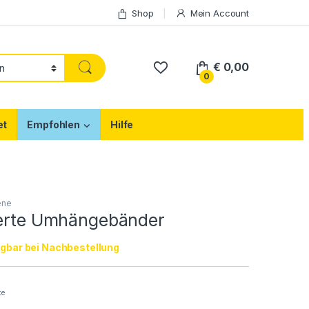
Shop
Mein Account
€
0,00
0
et
Empfohlen
Hilfe
ene
ierte Umhängebänder
gbar bei Nachbestellung
te