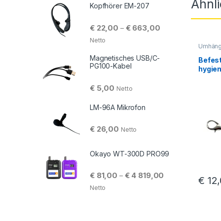
Ähnl
Kopfhörer EM-207
Preisspanne: € 22,
€
22,00
€
663,00
–
Netto
Umhäng
Magnetisches USB/C-
Befest
PG100-Kabel
hygien
(50 St
€
5,00
Netto
LM-96A Mikrofon
€
26,00
Netto
Okayo WT-300D PRO99
Preisspanne: € 81
€
81,00
€
4 819,00
–
€
12,
Netto