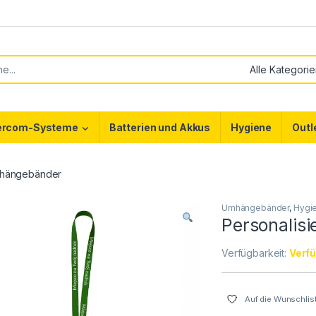
or:
tercom-Systeme
Batterien und Akkus
Hygiene
Outl
Umhängebänder
Umhängebänder
,
Hygi
Personalis
Verfügbarkeit:
Verfü
Auf die Wunschlis