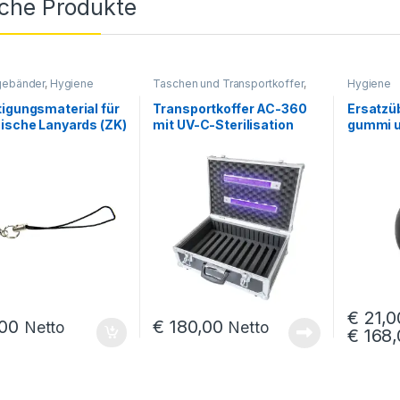
iche Produkte
00 bis € 663,00
ebänder
,
Hygiene
Taschen und Transportkoffer
,
Hygiene
Hygiene
igungsmaterial für
Transportkoffer AC-360
Ersatzü
ische Lanyards (ZK)
mit UV-C-Sterilisation
gummi un
ück)
ear-kan
€
21,0
,00 bis € 4 819,00
00
€
180,00
Netto
Netto
€
168,
Dieses P