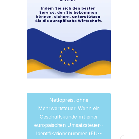
Nettopreis, ohne
Mehrwertsteuer. Wenn ein
Geschäftskunde mit einer
europäischen Umsatzsteuer--
Identifikationsnummer (EU--