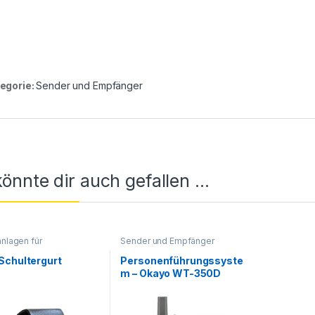
egorie:
Sender und Empfänger
önnte dir auch gefallen …
nlagen für
Sender und Empfänger
taktivitäten
,
Okayo
onstiges Zubehör
Schultergurt
Personenführungssyste
m – Okayo WT-350D
Empfänger