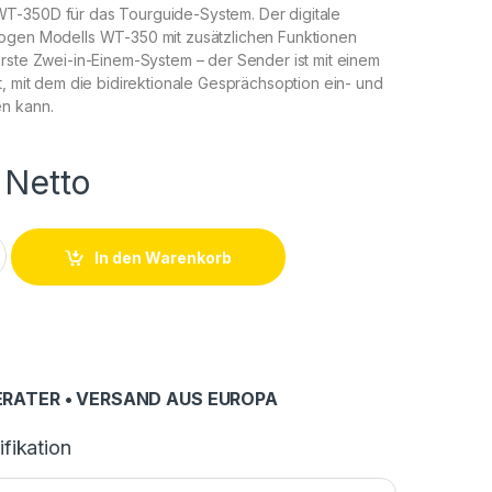
-350D für das Tourguide-System. Der digitale
ogen Modells WT-350 mit zusätzlichen Funktionen
rste Zwei-in-Einem-System – der Sender ist mit einem
t, mit dem die bidirektionale Gesprächsoption ein- und
n kann.
Netto
system - Okayo WT-350D Sender quantity
In den Warenkorb
RATER • VERSAND AUS EUROPA
fikation