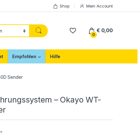
Shop
Mein Account
€
0,00
0
et
Empfohlen
Hilfe
50D Sender
ührungssystem – Okayo WT-
er
te