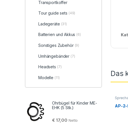
Transportkoffer
Tour guide sets
(49)
Ladegeräte
(31)
Batterien und Akkus
(6)
Kat
Sonstiges Zubehör
(9)
Umhängebänder
(7)
Headsets
(7)
Das k
Modelle
(11)
Sprecha
Reitspor
Ohrbügel für Kinder ME-
C200
,
S
AP-2-
EHK (5 Stk.)
€
17,00
Netto