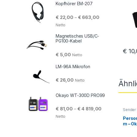
Kopfhörer EM-207
Preisspanne: € 22,
€
22,00
€
663,00
–
Netto
Magnetisches USB/C-
PG100-Kabel
€
10,
€
5,00
Netto
LM-96A Mikrofon
€
26,00
Netto
Ähnl
Okayo WT-300D PRO99
Preisspanne: € 81
€
81,00
€
4 819,00
–
Sender
Netto
Perso
m – O
PRO99