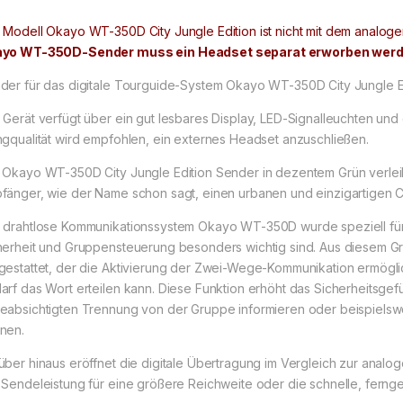
 Modell Okayo WT-350D City Jungle Edition ist nicht mit dem anal
yo WT-350D-Sender muss ein Headset separat erworben werd
der für das digitale Tourguide-System Okayo WT-350D City Jungle Ed
 Gerät verfügt über ein gut lesbares Display, LED-Signalleuchten und 
ngqualität wird empfohlen, ein externes Headset anzuschließen.
 Okayo WT-350D City Jungle Edition Sender in dezentem Grün verlei
fänger, wie der Name schon sagt, einen urbanen und einzigartigen C
 drahtlose Kommunikationssystem Okayo WT-350D wurde speziell für 
herheit und Gruppensteuerung besonders wichtig sind. Aus diesem Gru
gestattet, der die Aktivierung der Zwei-Wege-Kommunikation ermöglic
arf das Wort erteilen kann. Diese Funktion erhöht das Sicherheitsgefü
eabsichtigten Trennung von der Gruppe informieren oder beispielswe
nen.
über hinaus eröffnet die digitale Übertragung im Vergleich zur anal
 Sendeleistung für eine größere Reichweite oder die schnelle, fern