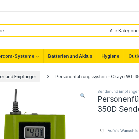
or:
tercom-Systeme
Batterien und Akkus
Hygiene
Outl
er und Empfänger
Personenführungssystem – Okayo WT-3
Sender und Empfänger
Personenf
350D Send
Auf die Wunschlis