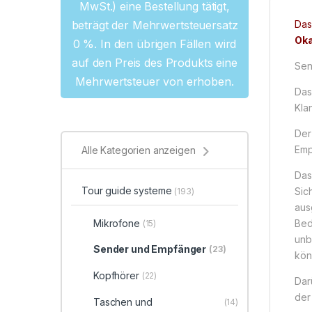
MwSt.) eine Bestellung tätigt,
beträgt der Mehrwertsteuersatz
Das
Oka
0 %. In den übrigen Fällen wird
auf den Preis des Produkts eine
Sen
Mehrwertsteuer von erhoben.
Das
Kla
Der
Emp
Alle Kategorien anzeigen
Das
Tour guide systeme
Sic
(193)
aus
Mikrofone
Bed
(15)
unb
Sender und Empfänger
(23)
kön
Kopfhörer
(22)
Dar
der
Taschen und
(14)