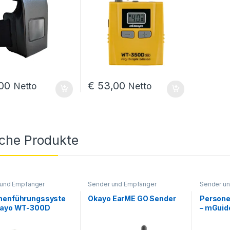
00 bis € 663,00
00
€
53,00
Netto
Netto
iche Produkte
,00 bis € 4 819,00
 und Empfänger
Sender und Empfänger
Sender u
nenführungssyste
Okayo EarME GO Sender
Persone
kayo WT-300D
– mGuid
 Sender
Empfän