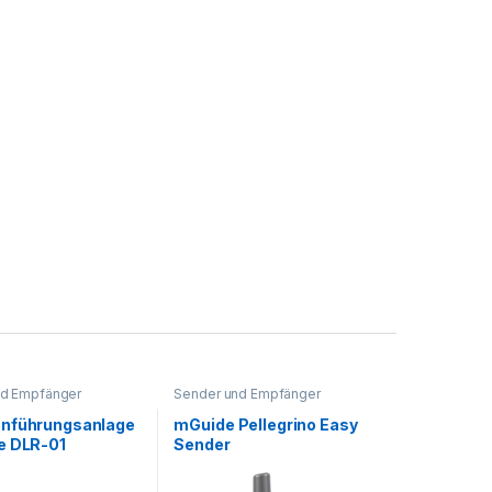
nd Empfänger
Sender und Empfänger
nführungsanlage
mGuide Pellegrino Easy
e DLR-01
Sender
ger