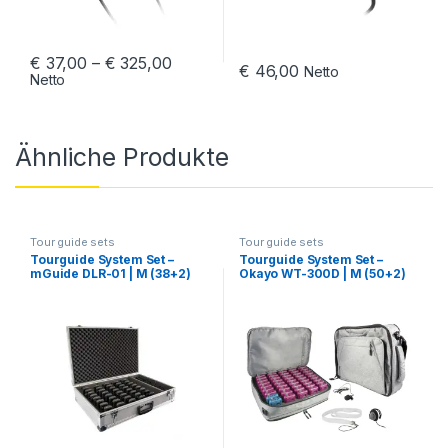
Preisspanne: € 37,00 bis € 325,00
€
37,00
–
€
325,00
€
46,00
Netto
Netto
Dieses Produkt weist mehrere Varianten auf. Die Optionen könn
Ähnliche Produkte
Tour guide sets
Tour guide sets
Tourguide System Set –
Tourguide System Set –
mGuide DLR-01 | M (38+2)
Okayo WT-300D | M (50+2)