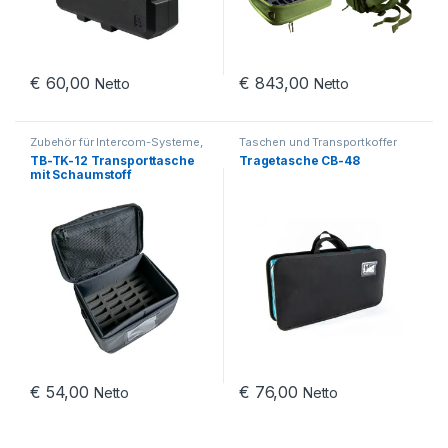
€
60,00
€
843,00
Netto
Netto
Zubehör für Intercom-Systeme
,
Taschen und Transportkoffer
Sprechanlagen für
TB-TK-12 Transporttasche
Tragetasche CB-48
Reitsportaktivitäten
,
Okayo
mit Schaumstoff
C200
,
Taschen und
Transportkoffer
€
54,00
€
76,00
Netto
Netto