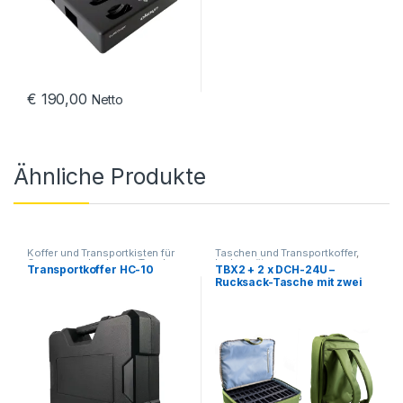
€
190,00
Netto
Ähnliche Produkte
Koffer und Transportkisten für
Taschen und Transportkoffer
,
Gegensprechanlagen
,
Taschen
Ladegeräte
Transportkoffer HC-10
TBX2 + 2 x DCH-24U –
und Transportkoffer
Rucksack-Tasche mit zwei
Ladegeräten für Pellegrino
2