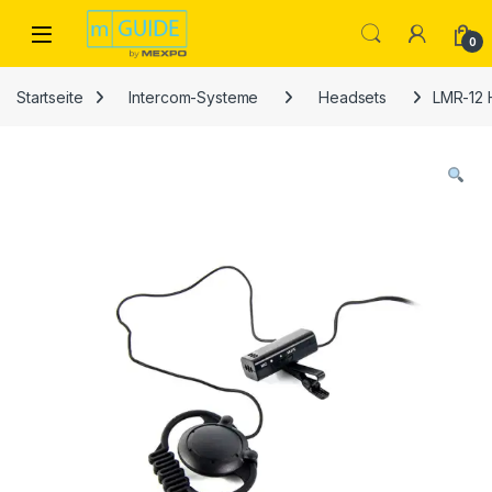
Skip to navigation
Skip to content
Open
0
Startseite
Intercom-Systeme
Headsets
LMR-12 