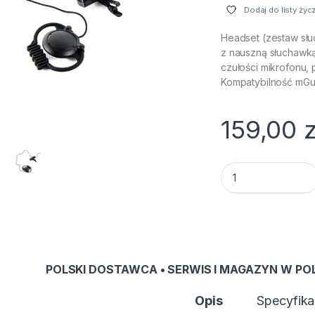
Dodaj do listy życ
Headset (zestaw sł
z nauszną słuchawką
czułości mikrofonu, 
Kompatybilność mGu
159,00
z
Headset (zestaw s
POLSKI DOSTAWCA • SERWIS I MAGAZYN W PO
Opis
Specyfika