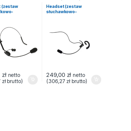
 (zestaw
Headset (zestaw
wkowo-
słuchawkowo-
nowy) HEM-30
mikrofonowy) SM-100
0
zł
249,00
zł
netto
netto
7
zł
brutto)
(
306,27
zł
brutto)