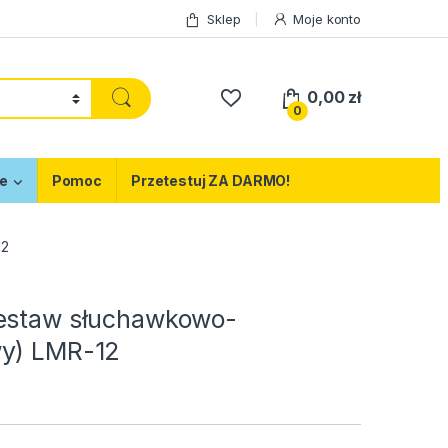
Sklep
Moje konto
0,00
zł
0
e
Pomoc
Przetestuj ZA DARMO!
12
estaw słuchawkowo-
y) LMR-12