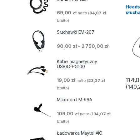
Heads
słuch
69,00
zł
84,87
zł
netto (
mikro
brutto)
Słuchawki EM-207
Zakres cen: od 
90,00
zł
2 750,00
zł
–
Kabel magnetyczny
USB/C-PG100
114,
19,00
zł
23,37
zł
netto (
(
140,
brutto)
Mikrofon LM-96A
109,00
zł
134,07
zł
netto (
brutto)
Ładowarka Maytel AiO