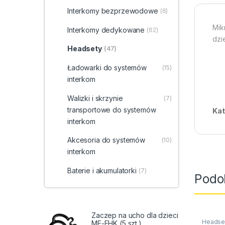
Interkomy bezprzewodowe
(6)
Mik
Interkomy dedykowane
(62)
dzi
Headsety
(47)
Ładowarki do systemów
(15)
interkom
Walizki i skrzynie
(7)
transportowe do systemów
Kat
interkom
Akcesoria do systemów
(10)
interkom
Baterie i akumulatorki
(7)
Podo
Zaczep na ucho dla dzieci
Headse
ME-EHK (5 szt.)