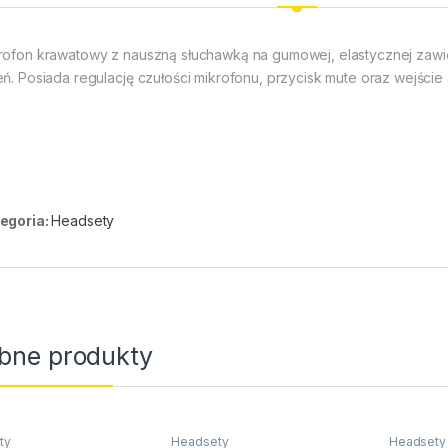
rofon krawatowy z nauszną słuchawką na gumowej, elastycznej zawi
eń. Posiada regulację czułości mikrofonu, przycisk mute oraz wejście 
egoria:
Headsety
bne produkty
ty
Headsety
Headsety