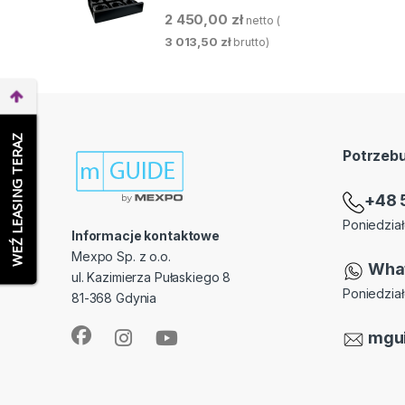
2 450,00
zł
netto (
3 013,50
zł
brutto)
WEŹ LEASING TERAZ
Potrzeb
+48 
Poniedział
Informacje kontaktowe
Mexpo Sp. z o.o.
Wha
ul. Kazimierza Pułaskiego 8
Poniedział
81-368 Gdynia
mgu