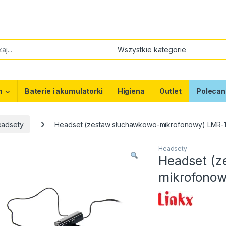
or:
m
Baterie i akumulatorki
Higiena
Outlet
Polecan
adsety
Headset (zestaw słuchawkowo-mikrofonowy) LMR-
Headsety
Headset (z
mikrofonow