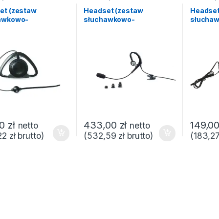
et (zestaw
Headset (zestaw
Headset
awkowo-
słuchawkowo-
słucha
fonowy) HE-003
mikrofonowy) HE-010
mikrofo
90,00 zł do 2 750,00 zł
00
zł
433,00
zł
149,0
netto
netto
22
zł
brutto)
(
532,59
zł
brutto)
(
183,2