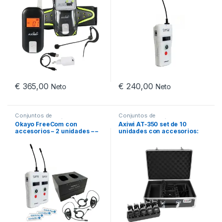
deportes
€
365,00
€
240,00
Neto
Neto
Conjuntos de
Conjuntos de
intercomunicación
intercomunicación
,
Sistemas
Okayo FreeCom con
Axiwi AT-350 set de 10
de intercomunicación
accesorios – 2 unidades – –
unidades con accesorios:
Intercomunicador
intercomunicador digital
inalámbrico dúplex
inalámbrico en modo full
completo para empresas,
duplex para oficina, fábrica,
industria o educación
deportes