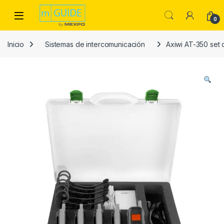
Skip to navigation
Skip to content
Open
0
Inicio
Sistemas de intercomunicación
Axiwi AT-350 set 