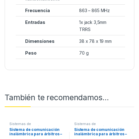
Frecuencia
863 – 865 MHz
Entradas
1x jack 3,5mm
TRRS
Dimensiones
38 x 78 x 19 mm
Peso
70 g
También te recomendamos…
Sistemas de
Sistemas de
intercomunicación
,
Conjuntos
intercomunicación
,
Conjuntos
Sistema de comunicación
Sistema de comunicación
de intercomunicación
de intercomunicación
inalámbrica para árbitros –
inalámbrica para árbitros –
Axiwi AT-350 con
Axiwi AT-350 con