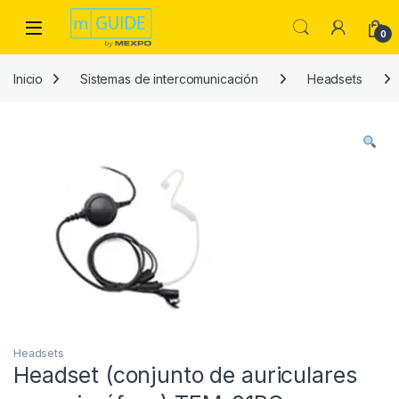
Skip to navigation
Skip to content
Open
0
Inicio
Sistemas de intercomunicación
Headsets
Headsets
Headset (conjunto de auriculares