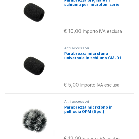
Parabrezza originale in
schiuma per microfoni serie
LM e HM GM-02 (5 pc.)
€
10,00
Importo IVA esclusa
Questo prodotto ha più varianti. Le o
Altri accessori
Parabrezza microfono
universale in schiuma GM-01
(5 pc.)
€
5,00
Importo IVA esclusa
Questo prodotto ha più varianti. Le o
Altri accessori
Parabrezza microfono in
pelliccia OPM (5 pc.)
€
12,00
Importo IVA esclusa