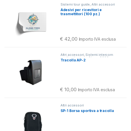
Sistemi tour guide
,
Altri accessori
Adesivi per ricevitori e
trasmettitori (100 pz.)
€
42,00
Importo IVA esclusa
Questo prodotto ha più varianti. Le o
Altri accessori
,
Sistemi intercom
per l’equitazione
,
Okayo C200
Tracolla AP-2
€
10,00
Importo IVA esclusa
Altri accessori
SP-1 Borsa sportiva a tracolla