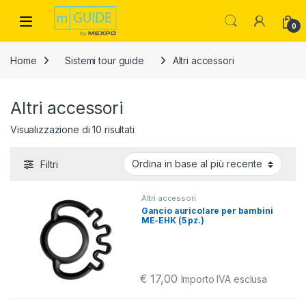
Skip to navigation
Skip to content
Open
0
Home
Sistemi tour guide
Altri accessori
Altri accessori
Ordina in base al più recente
Visualizzazione di 10 risultati
Filtri
Altri accessori
Gancio auricolare per bambini
ME-EHK (5 pz.)
€
17,00
Importo IVA esclusa