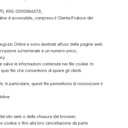
1670, KRS: 0000984479,
line è accessibile, compreso il Cliente/Fruitore del
 Negozio Online e sono destinati all’uso delle pagine web
rvazione sul terminale e un numero unico,
acy.
 salve le informazioni contenute nei file cookie. In
 quei file che consentono di spiare gli Utenti.
 In particolare, questi file permettono di riconoscere il
nline.
del sito web o della chiusura del browser;
ile cookie o fino alla loro cancellazione da parte