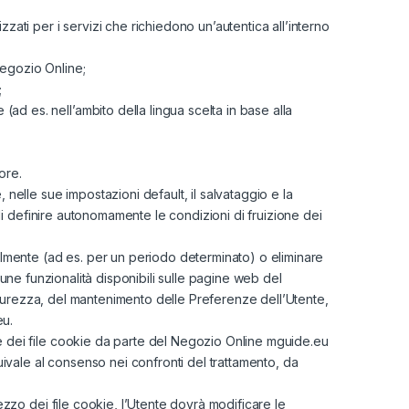
zzati per i servizi che richiedono un’autentica all’interno
 Negozio Online;
;
ad es. nell’ambito della lingua scelta in base alla
ore.
nelle sue impostazioni default, il salvataggio e la
 di definire autonomamente le condizioni di fruizione dei
ialmente (ad es. per un periodo determinato) o eliminare
alcune funzionalità disponibili sulle pagine web del
 Sicurezza, del mantenimento delle Preferenze dell’Utente,
eu.
ne dei file cookie da parte del Negozio Online mguide.eu
vale al consenso nei confronti del trattamento, da
ezzo dei file cookie, l’Utente dovrà modificare le