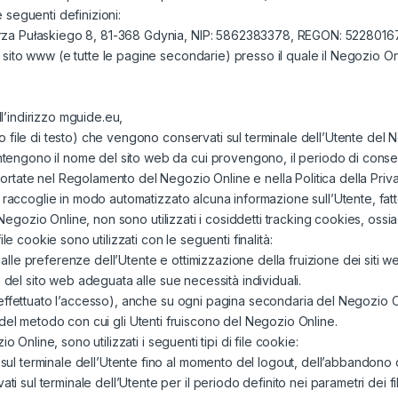
e seguenti definizioni:
mierza Pułaskiego 8, 81-368 Gdynia, NIP: 5862383378, REGON: 52280
l sito www (e tutte le pagine secondarie) presso il quale il Negozio On
l’indirizzo mguide.eu,
odo file di testo) che vengono conservati sul terminale dell’Utente del
ntengono il nome del sito web da cui provengono, il periodo di conse
portate nel Regolamento del Negozio Online e nella Politica della Priv
 raccoglie in modo automatizzato alcuna informazione sull’Utente, fatte
 Negozio Online, non sono utilizzati i cosiddetti tracking cookies, ossia
le cookie sono utilizzati con le seguenti finalità:
e preferenze dell’Utente e ottimizzazione della fruizione dei siti web.
 del sito web adeguata alle sue necessità individuali.
effettuato l’accesso), anche su ogni pagina secondaria del Negozio O
isi del metodo con cui gli Utenti fruiscono del Negozio Online.
 Online, sono utilizzati i seguenti tipi di file cookie:
sul terminale dell’Utente fino al momento del logout, dell’abbandono 
i sul terminale dell’Utente per il periodo definito nei parametri dei f