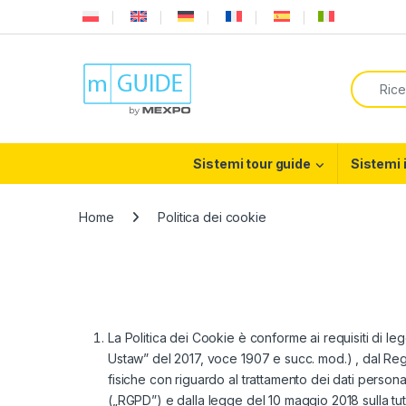
Skip to navigation
Skip to content
Search f
Sistemi tour guide
Sistemi 
Home
Politica dei cookie
La Politica dei Cookie è conforme ai requisiti di leg
Ustaw” del 2017, voce 1907 e succ. mod.) , dal Re
fisiche con riguardo al trattamento dei dati personal
(„RGPD”) e dalla legge del 10 maggio 2018 sulla tu