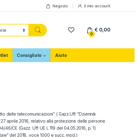
Negozio
Il mio account
€
0,00
0
tlet
Consigliato
Aiuto
ritto delle telecomunicazioni” ( Gazz.Uff. “Dziennik
7 aprile 2016, relativo alla protezione delle persone
 94/46/CE (Gazz. Uff. UE L 119 del 04.05.2016, p. 1)
Ustaw” del 2018, voce 1000 e succ. mod.)