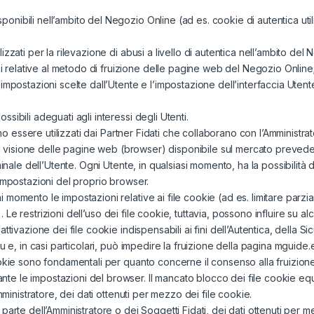
ponibili nell’ambito del Negozio Online (ad es. cookie di autentica utili
ilizzati per la rilevazione di abusi a livello di autentica nell’ambito del
i relative al metodo di fruizione delle pagine web del Negozio Online
ostazioni scelte dall’Utente e l’impostazione dell’interfaccia Utente (
ossibili adeguati agli interessi degli Utenti.
ono essere utilizzati dai Partner Fidati che collaborano con l’Amministrat
la visione delle pagine web (browser) disponibile sul mercato prevede, 
minale dell’Utente. Ogni Utente, in qualsiasi momento, ha la possibilità
impostazioni del proprio browser.
momento le impostazioni relative ai file cookie (ad es. limitare parz
e). Le restrizioni dell’uso dei file cookie, tuttavia, possono influire su 
ttivazione dei file cookie indispensabili ai fini dell’Autentica, della
u e, in casi particolari, può impedire la fruizione della pagina mguide.
ookie sono fondamentali per quanto concerne il consenso alla fruizio
 le impostazioni del browser. Il mancato blocco dei file cookie equi
mministratore, dei dati ottenuti per mezzo dei file cookie.
arte dell’Amministratore o dei Soggetti Fidati, dei dati ottenuti per m