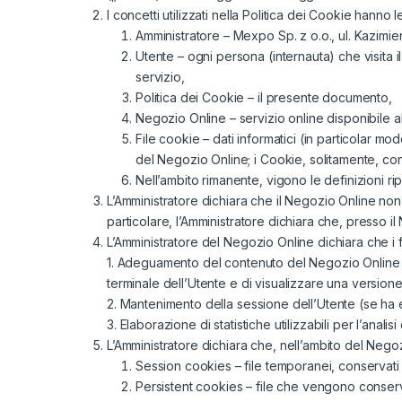
I concetti utilizzati nella Politica dei Cookie hanno l
Amministratore – Mexpo Sp. z o.o., ul. Kazi
Utente – ogni persona (internauta) che visita i
servizio,
Politica dei Cookie – il presente documento,
Negozio Online – servizio online disponibile al
File cookie – dati informatici (in particolar m
del Negozio Online; i Cookie, solitamente, co
Nell’ambito rimanente, vigono le definizioni ri
L’Amministratore dichiara che il Negozio Online non
particolare, l’Amministratore dichiara che, presso il
L’Amministratore del Negozio Online dichiara che i fi
1. Adeguamento del contenuto del Negozio Online all
terminale dell’Utente e di visualizzare una versione
2. Mantenimento della sessione dell’Utente (se ha 
3. Elaborazione di statistiche utilizzabili per l’anal
L’Amministratore dichiara che, nell’ambito del Negozio
Session cookies – file temporanei, conservati 
Persistent cookies – file che vengono conservat