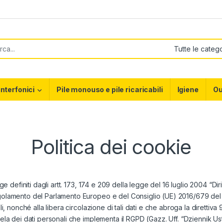
or:
interfonici
Pile monouso e pile ricaricabili
Igiene
Ou
Politica dei cookie
ge definiti dagli artt. 173, 174 e 209 della legge del 16 luglio 2004 “Di
golamento del Parlamento Europeo e del Consiglio (UE) 2016/679 del 2
i, nonché alla libera circolazione di tali dati e che abroga la direttiva
tela dei dati personali che implementa il RGPD (Gazz. Uff. “Dziennik 