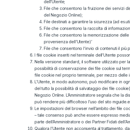
dell’Utente;
File che consentono la fruizione dei servizi dis
del Negozio Online);
File destinati a garantire la sicurezza (ad es.ut
File che consentono la raccolta di informazion
File che consentono la memorizzazione delle imp
provenienza dell’Utente)’
File che consentono l‘invio di contenuti il più p
I file cookie inseriti nel terminale dell’Utente poss
Nella versione standard, il software utilizzato per 
possibilità di conservazione dei file cookie sul ter
file cookie nel proprio terminale, per mezzo delle 
L’Utente, in modo autonomo, può modificare in ogni 
del tutto la possibilità di salvataggio dei file cooki
Negozio Online. L’Amministratore segnala che la disa
può rendere più difficoltoso l’uso del sito mguide.e
Le impostazioni del browser nell’ambito dei file c
– tale consenso può anche essere espresso mediante
parte dell’Amministratore o dei Partner Fidati dell’A
Qualora l’Utente non acconsenta al trattamento, da p