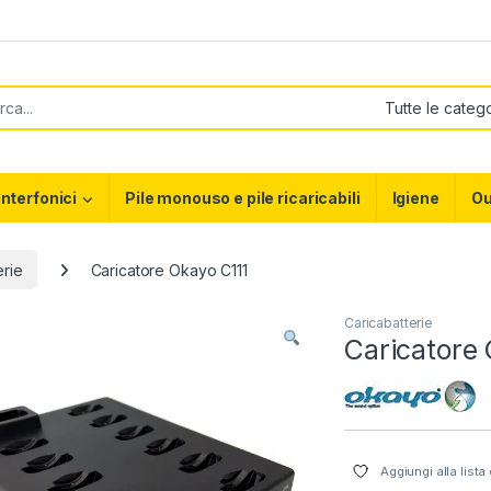
or:
interfonici
Pile monouso e pile ricaricabili
Igiene
Ou
erie
Caricatore Okayo C111
Caricabatterie
Caricatore
Aggiungi alla lista