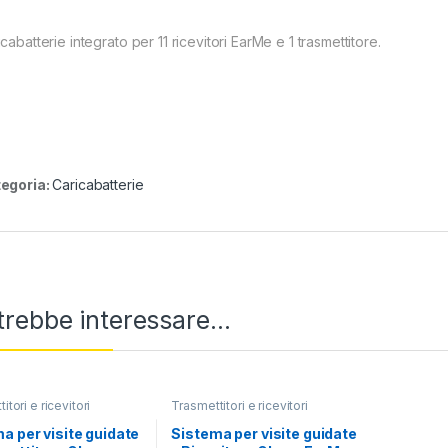
cabatterie integrato per 11 ricevitori EarMe e 1 trasmettitore.
egoria:
Caricabatterie
trebbe interessare…
itori e ricevitori
Trasmettitori e ricevitori
a per visite guidate
Sistema per visite guidate