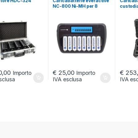
da € 22,00 a € 663,00
atore HDC-324
Caricabatterie everactive
Caricaba
NC-800 Ni-MH per 8
custodi
batterie ricaricabili
0,00
€
25,00
€
253
Importo
Importo
sclusa
IVA esclusa
IVA es
 da € 81,00 a € 4 819,00