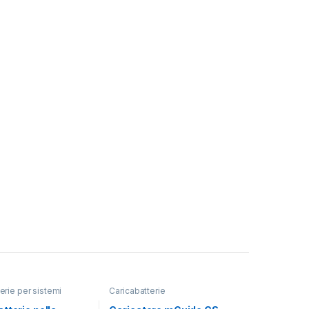
erie per sistemi
Caricabatterie
Caricabatterie