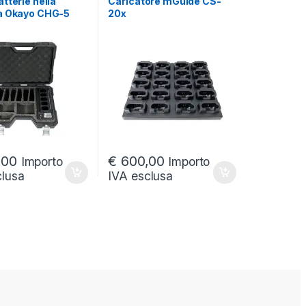
tterie nella
Caricatore mGuide CS-
a Okayo CHG-5
20x
,00
€
600,00
Importo
Importo
clusa
IVA esclusa