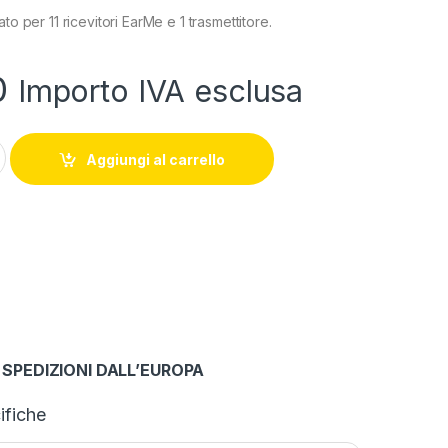
to per 11 ricevitori EarMe e 1 trasmettitore.
0
Importo IVA esclusa
111 quantity
Aggiungi al carrello
 SPEDIZIONI DALL’EUROPA
ifiche