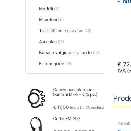
– Tras
EarMe
Modelli
(11)
Microfoni
(15)
Trasmettitori e ricevitori
(23)
Auricolari
(22)
Borse e valigie da trasporto
(14)
€
72
Kit tour guide
(49)
IVA e
Gancio auricolare per
bambini ME-EHK (5 pz.)
Prodo
€
17,00
Importo IVA esclusa
Cuffie EM-207
Caricab