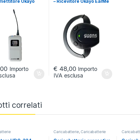
mettitore Okayo
– Ricevitore Okayo EarMe
,00
€
48,00
Importo
Importo
sclusa
IVA esclusa
tti correlati
atterie
Caricabatterie
,
Caricabatterie
Caricabatt
per sistemi intercom
intercom
,