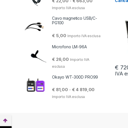
Fascia di prezzo: 
€
22,00
€
663,00
Caric
-
Importo IVA esclusa
Cavo magnetico USB/C-
PG100
€
5,00
Importo IVA esclusa
Microfono LM-96A
€
26,00
Importo IVA
€
72
esclusa
IVA e
Okayo WT-300D PRO99
Fascia di prezzo:
€
81,00
€
4 819,00
-
Importo IVA esclusa