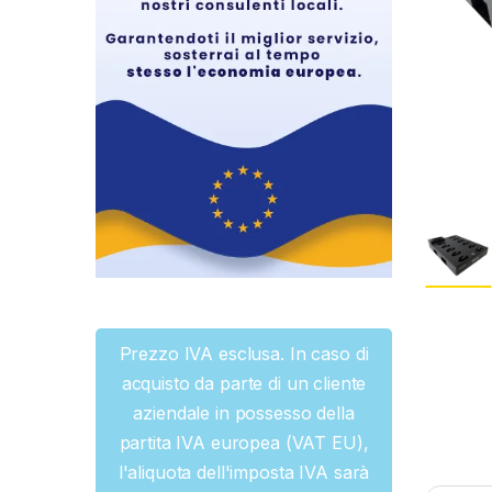
Prezzo IVA esclusa. In caso di
acquisto da parte di un cliente
aziendale in possesso della
partita IVA europea (VAT EU),
l'aliquota dell'imposta IVA sarà