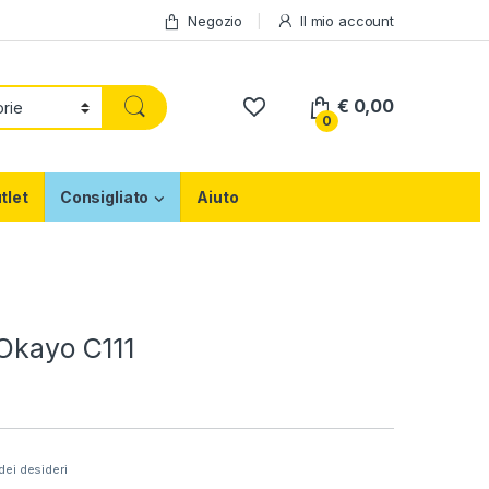
Negozio
Il mio account
€
0,00
0
tlet
Consigliato
Aiuto
 Okayo C111
 dei desideri