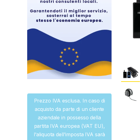
Prezzo IVA esclusa. In caso di
acquisto da parte di un cliente
aziendale in possesso della
partita IVA europea (VAT EU),
l'aliquota dell'imposta IVA sarà