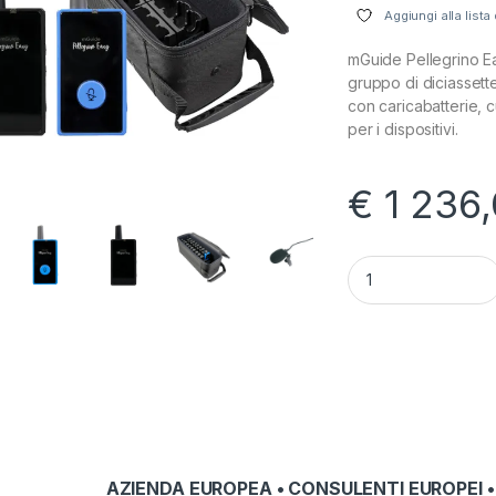
Aggiungi alla lista
mGuide Pellegrino Ea
gruppo di diciassett
con caricabatterie, c
per i dispositivi.
€
1 236
Set guida mGuide Pe
AZIENDA EUROPEA • CONSULENTI EUROPEI •