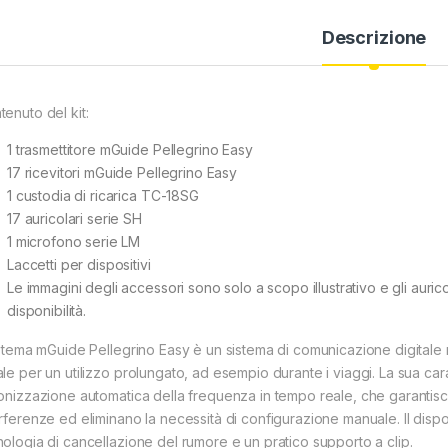
Descrizione
tenuto del kit:
1 trasmettitore mGuide Pellegrino Easy
17 ricevitori mGuide Pellegrino Easy
1 custodia di ricarica TC-18SG
17 auricolari serie SH
1 microfono serie LM
Laccetti per dispositivi
Le immagini degli accessori sono solo a scopo illustrativo e gli auri
disponibilità.
sistema mGuide Pellegrino Easy è un sistema di comunicazione digital
le per un utilizzo prolungato, ad esempio durante i viaggi. La sua cara
tonizzazione automatica della frequenza in tempo reale, che garantisc
rferenze ed eliminano la necessità di configurazione manuale. Il disposi
nologia di cancellazione del rumore e un pratico supporto a clip.