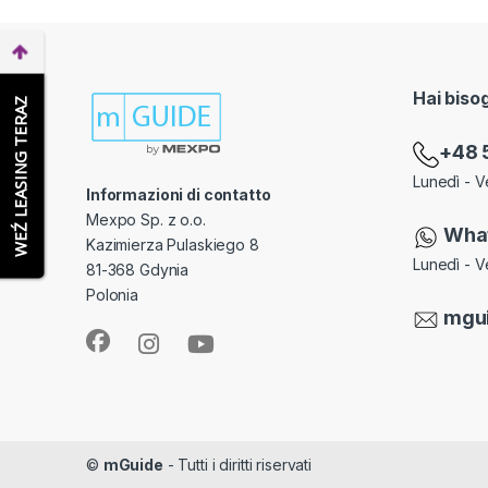
Hai biso
WEŹ LEASING TERAZ
+48 
Lunedì - V
Informazioni di contatto
Mexpo Sp. z o.o.
Wha
Kazimierza Pulaskiego 8
Lunedì - V
81-368 Gdynia
Polonia
mgu
©
mGuide
- Tutti i diritti riservati