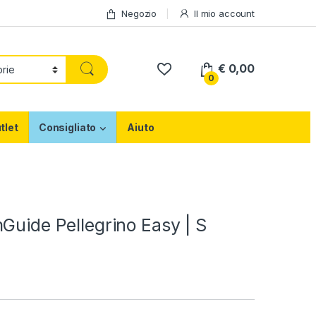
Negozio
Il mio account
€
0,00
0
tlet
Consigliato
Aiuto
Guide Pellegrino Easy | S