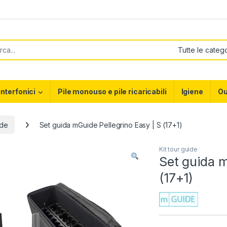
or:
interfonici
Pile monouso e pile ricaricabili
Igiene
Ou
ide
Set guida mGuide Pellegrino Easy | S (17+1)
Kit tour guide
Set guida m
(17+1)