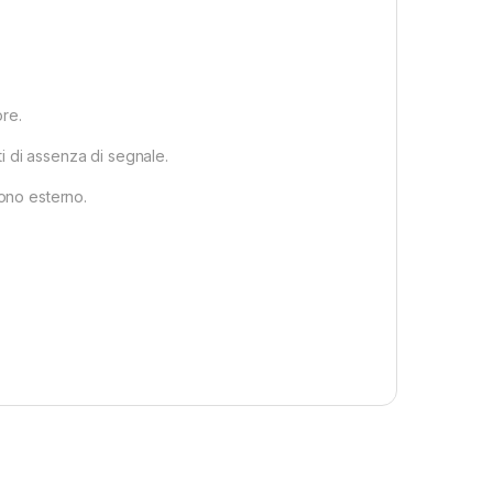
ore.
 di assenza di segnale.
fono esterno.