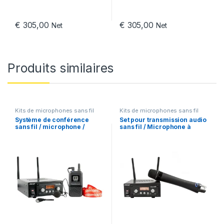
€
305,00
€
305,00
Net
Net
Produits similaires
Kits de microphones sans fil
Kits de microphones sans fil
Système de conférence
Set pour transmission audio
sans fil / microphone /
sans fil / Microphone à
récepteur multifréquence
condensateur sans fil Okayo
SRX-800 + ceinture DL-8T
DL-8H + Récepteur multi-
fréquence Okayo SRX-800