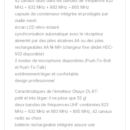
42 canaux radio dans les bandes de fréquence 823
MHz ~ 832 MHz + 863 MHz ~ 865 MHz
capsule de condenseur intégrée et protégée par
maille mesh
écran LCD rétro-éclairé
synchronisation automatique avec le récepteur
alimenté par des piles alcalines AA ou des piles
rechargeables AA Ni-MH (chargeur fixe dédié HDC-
502 disponible)
2 modes de microphone disponibles (Push-To-Bolt
et Push-To-Talk)
extrêmement léger et confortable
design professionnel
Caractéristiques de l’émetteur Okayo DL-8T:
petit et très léger: il ne pèse que 55 g!
deux bandes de fréquences UHF combinées 823
MHz ~ 832 MHz et 863 MHz ~ 865 MHz, 42 canaux
radio au choix
batterie rechargeable intégrée assure une