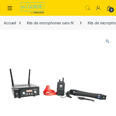
Skip to navigation
Skip to content
Open
0
Accueil
Kits de microphones sans fil
Kits de micropho