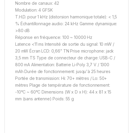
Nombre de canaux: 42
Modulation: 4 GFSK
T.H.D. pour 1 kHz (distorsion harmonique totale): < 1,5
% Échantillonnage audio: 24 kHz Gamme dynamique:
>80 dB
Réponse en fréquence: 100 ~ 10000 Hz
Latence <11 ms Intensité de sortie du signal: 10 mW /
20 mW Écran LCD: 0,66” TN Prise microphone: jack
3,5 mm TS Type de connecteur de charge: USB-C /
800 mA Alimentation: Batterie Li-Poly 3,7 V / 1300
mAh Durée de fonctionnement: jusqu'à 25 heures
Portée de transmission: Hi: 70+ mètres / Lo: 50+
mètres Plage de température de fonctionnement:
-10°C ~ 60°C Dimensions (W x D x H): 44 x 81 x 15
mm (sans antenne) Poids: 55 g