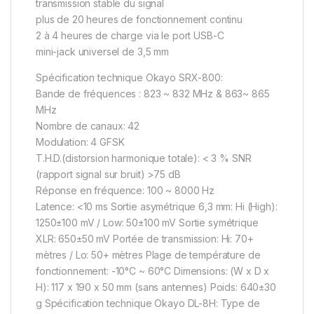
transmission stable du signal
plus de 20 heures de fonctionnement continu
2 à 4 heures de charge via le port USB-C
mini-jack universel de 3,5 mm
Spécification technique Okayo SRX-800:
Bande de fréquences : 823 ~ 832 MHz & 863~ 865
MHz
Nombre de canaux: 42
Modulation: 4 GFSK
T.H.D.(distorsion harmonique totale): < 3 % SNR
(rapport signal sur bruit) >75 dB
Réponse en fréquence: 100 ~ 8000 Hz
Latence: <10 ms Sortie asymétrique 6,3 mm: Hi (High):
1250±100 mV / Low: 50±100 mV Sortie symétrique
XLR: 650±50 mV Portée de transmission: Hi: 70+
mètres / Lo: 50+ mètres Plage de température de
fonctionnement: -10°C ~ 60°C Dimensions: (W x D x
H): 117 x 190 x 50 mm (sans antennes) Poids: 640±30
g Spécification technique Okayo DL-8H: Type de