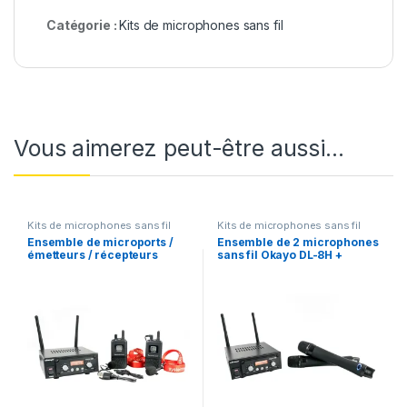
Catégorie :
Kits de microphones sans fil
Vous aimerez peut-être aussi…
Kits de microphones sans fil
Kits de microphones sans fil
Ensemble de microports /
Ensemble de 2 microphones
émetteurs / récepteurs
sans fil Okayo DL-8H +
multifréquences sans fil
récepteur multifréquence
SRX-800 + 2 émetteurs DL-
Okayo SRX-800
8T