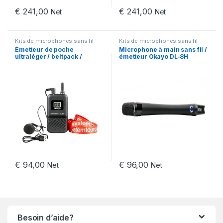
€
241,00
€
241,00
Net
Net
Kits de microphones sans fil
Kits de microphones sans fil
Émetteur de poche
Microphone à main sans fil /
ultraléger / beltpack /
émetteur Okayo DL-8H
micro-cravate Okayo DL-8T
€
94,00
€
96,00
Net
Net
Besoin d’aide?