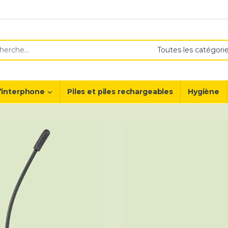
or:
’interphone
Piles et piles rechargeables
Hygiène