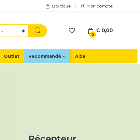
Boutique
Mon compte
€
0,00
0
Outlet
Recommandé
Aide
Récepteur