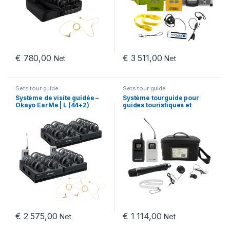
€
780,00
€
3 511,00
Net
Net
Sets tour guide
Sets tour guide
Système de visite guidée –
Système tourguide pour
Okayo EarMe | L (44+2)
guides touristiques et
interprétariat Okayo
WaveTalk | S+ (11+1+1)+C
€
2 575,00
€
1 114,00
Net
Net