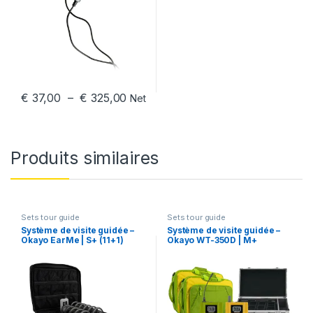
Plage de prix : € 37,00 à € 325,00
€
37,00
–
€
325,00
Net
Ce produit a plusieurs variations. Les options peuvent être chois
Produits similaires
Sets tour guide
Sets tour guide
Système de visite guidée –
Système de visite guidée –
Okayo EarMe | S+ (11+1)
Okayo WT-350D | M+
(50+2+HDC-324)