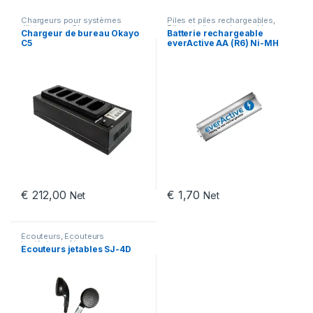
Chargeurs pour systèmes
Piles et piles rechargeables
,
d'intercoms
,
Chargeurs
Piles et piles rechargeables
Chargeur de bureau Okayo
Batterie rechargeable
C5
everActive AA (R6) Ni-MH
2000 mAh
€
212,00
€
1,70
Net
Net
Écouteurs
,
Écouteurs
hygiéniques (écouteurs
Écouteurs jetables SJ-4D
jetables)