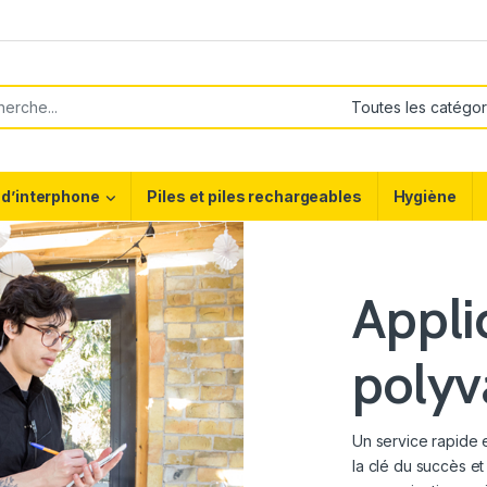
or:
d’interphone
Piles et piles rechargeables
Hygiène
Appli
polyv
Un service rapide e
la clé du succès et 