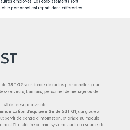
 autres employés. Les établissements sont
 et le personnel est réparti dans différentes
GST
ide GST G2
sous forme de radios personnelles pour
aides-serveurs, barmans, personnel de ménage ou de
 câble presque invisible.
communication d’équipe mGuide GST G1
, qui grâce à
ut servir de centre d’information, et grâce au module
lement être utilisée comme système audio ou source de