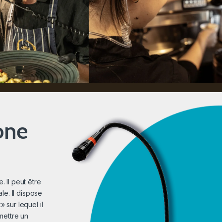
one
 Il peut être
le. Il dispose
 sur lequel il
mettre un