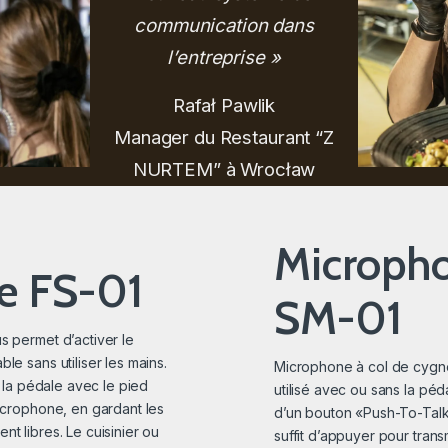
communication dans
l’entreprise »
Rafał Pawlik
Manager du Restaurant “Z
NURTEM” à Wrocław
Microph
e FS-01
SM-01
s permet d’activer le
le sans utiliser les mains.
Microphone à col de cygne.
r la pédale avec le pied
utilisé avec ou sans la péda
icrophone, en gardant les
d’un bouton «Push-To-Talk»
t libres. Le cuisinier ou
suffit d’appuyer pour trans