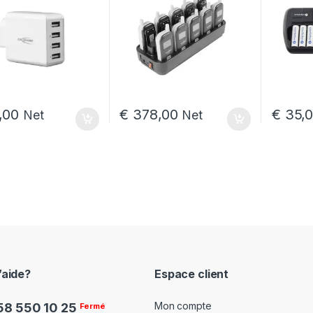
,00
€
378,00
€
35,
Net
Net
€ 81,00 à € 4 819,00
’aide?
Espace client
Mon compte
58 550 10 25
Fermé