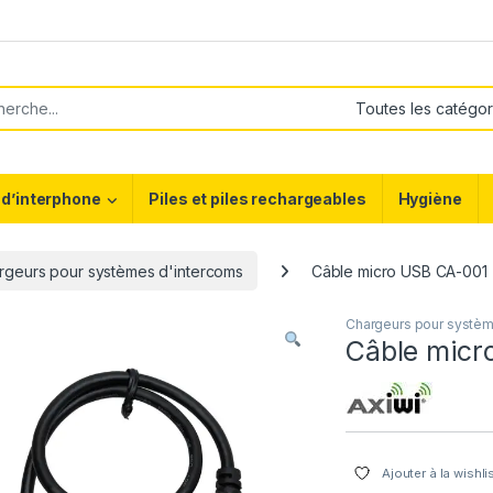
or:
d’interphone
Piles et piles rechargeables
Hygiène
rgeurs pour systèmes d'intercoms
Câble micro USB CA-001
Chargeurs pour systèm
Câble micr
Ajouter à la wishli