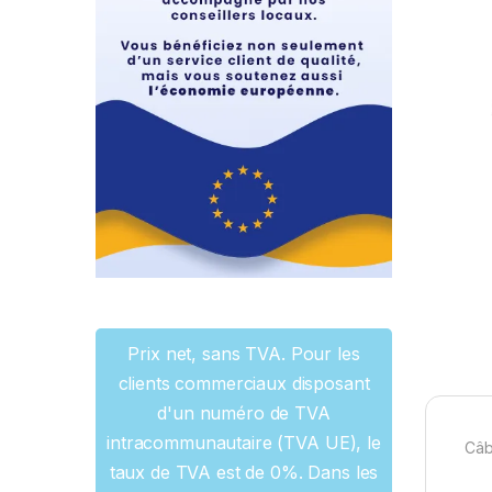
Prix net, sans TVA. Pour les
clients commerciaux disposant
d'un numéro de TVA
intracommunautaire (TVA UE), le
Câb
taux de TVA est de 0%. Dans les