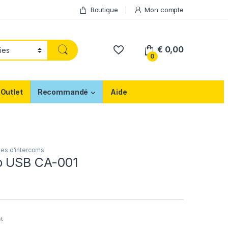
Boutique
Mon compte
€
0,00
0
Outlet
Recommandé
Aide
es d'intercoms
o USB CA-001
st