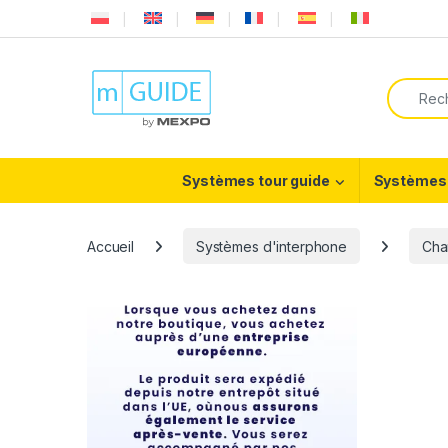
Skip to navigation
Skip to content
Search f
Systèmes tour guide
Systèmes 
Accueil
Systèmes d'interphone
Cha