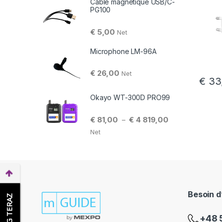
Câble magnétique USB/C-
PG100
€
5,00
Net
Microphone LM-96A
€
26,00
Net
€
33
Okayo WT-300D PRO99
Plage de prix : 
€
81,00
€
4 819,00
–
Net
Besoin d
+48 