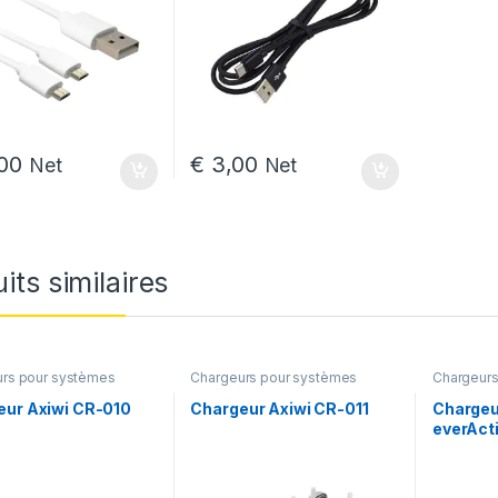
00
€
3,00
Net
Net
its similaires
rs pour systèmes
Chargeurs pour systèmes
Chargeurs
coms
d'intercoms
d'interco
eur Axiwi CR-010
Chargeur Axiwi CR-011
Chargeu
everAct
 22,00 à € 663,00
12 batte