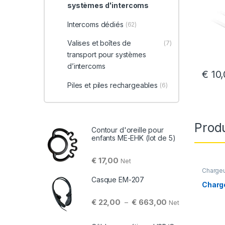
systèmes d'intercoms
Intercoms dédiés
(62)
Valises et boîtes de
(7)
transport pour systèmes
d’intercoms
€
10,
Piles et piles rechargeables
(6)
Produ
Contour d'oreille pour
enfants ME-EHK (lot de 5)
€
17,00
Net
Chargeu
d'inter
Casque EM-207
Charg
Plage de prix : €
€
22,00
€
663,00
–
Net