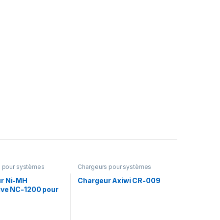
 pour systèmes
Chargeurs pour systèmes
ms
,
Chargeurs
d'intercoms
r Ni-MH
Chargeur Axiwi CR-009
ive NC-1200 pour
ries