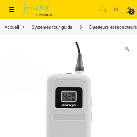
Skip to navigation
Skip to content
Open
0
Accueil
Systèmes tour guide
Émetteurs et récepteurs