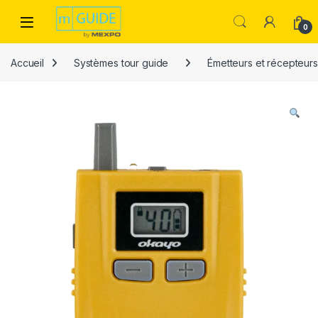
Skip to navigation
Skip to content
Open
0
Accueil
Systèmes tour guide
Émetteurs et récepteurs