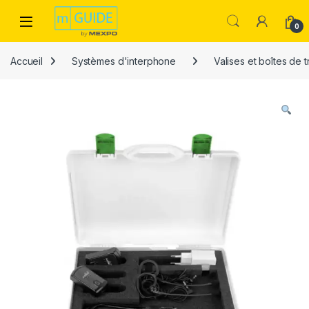
Skip to navigation
Skip to content
Open
0
Accueil
Systèmes d'interphone
Valises et boîtes de 