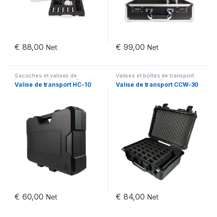
€
88,00
€
99,00
Net
Net
Sacoches et valises de
Valises et boîtes de transport
transport
,
Valises et boîtes de
pour systèmes d’intercoms
,
Valise de transport HC-10
Valise de transport CCW-30
transport pour systèmes
Sacoches et valises de
d’intercoms
transport
€
60,00
€
84,00
Net
Net