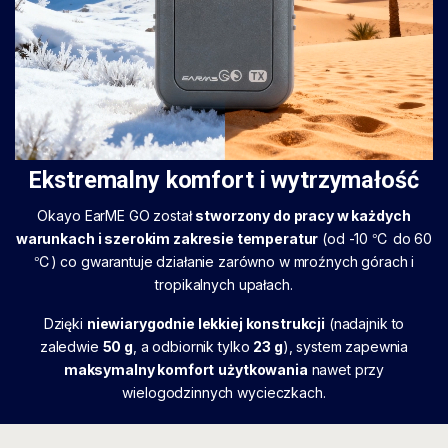
Ekstremalny komfort i wytrzymałość
Okayo EarME GO został
stworzony do pracy w każdych
warunkach i szerokim zakresie temperatur
(od -10 ℃ do 60
℃) co gwarantuje działanie zarówno w mroźnych górach i
tropikalnych upałach.
Dzięki
niewiarygodnie lekkiej konstrukcji
(nadajnik to
zaledwie
50 g
, a odbiornik tylko
23 g
), system zapewnia
maksymalny komfort
użytkowania
nawet przy
wielogodzinnych wycieczkach.