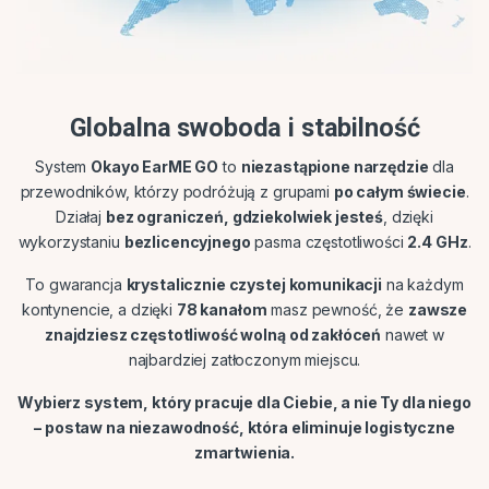
Globalna swoboda i stabilność
System
Okayo EarME GO
to
niezastąpione narzędzie
dla
przewodników, którzy podróżują z grupami
po całym świecie
.
Działaj
bez ograniczeń, gdziekolwiek jesteś
, dzięki
wykorzystaniu
bezlicencyjnego
pasma częstotliwości
2.4 GHz
.
To gwarancja
krystalicznie czystej komunikacji
na każdym
kontynencie, a dzięki
78 kanałom
masz pewność, że
zawsze
znajdziesz częstotliwość wolną od zakłóceń
nawet w
najbardziej zatłoczonym miejscu.
Wybierz system, który pracuje dla Ciebie, a nie Ty dla niego
– postaw na niezawodność, która eliminuje logistyczne
zmartwienia.