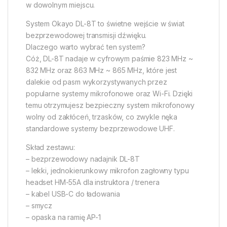
w dowolnym miejscu.
System Okayo DL-8T to świetne wejście w świat
bezprzewodowej transmisji dźwięku.
Dlaczego warto wybrać ten system?
Cóż, DL-8T nadaje w cyfrowym paśmie 823 MHz ~
832 MHz oraz 863 MHz ~ 865 MHz, które jest
dalekie od pasm wykorzystywanych przez
popularne systemy mikrofonowe oraz Wi-Fi. Dzięki
temu otrzymujesz bezpieczny system mikrofonowy
wolny od zakłóceń, trzasków, co zwykle nęka
standardowe systemy bezprzewodowe UHF.
Skład zestawu:
– bezprzewodowy nadajnik DL-8T
– lekki, jednokierunkowy mikrofon zagłowny typu
headset HM-55A dla instruktora / trenera
– kabel USB-C do ładowania
– smycz
– opaska na ramię AP-1