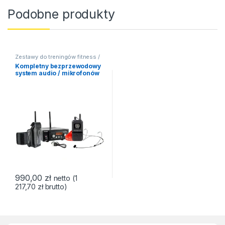
Podobne produkty
Zestawy do treningów fitness /
aerobik
Kompletny bezprzewodowy
system audio / mikrofonów
dla instruktora fitnessu,
aerobiku Okayo SRX-800 +
DL-8T
990,00
zł
netto (
1
217,70
zł
brutto)