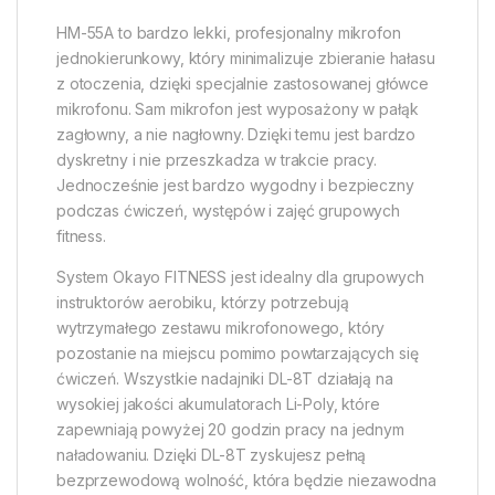
HM-55A to bardzo lekki, profesjonalny mikrofon
jednokierunkowy, który minimalizuje zbieranie hałasu
z otoczenia, dzięki specjalnie zastosowanej główce
mikrofonu. Sam mikrofon jest wyposażony w pałąk
zagłowny, a nie nagłowny. Dzięki temu jest bardzo
dyskretny i nie przeszkadza w trakcie pracy.
Jednocześnie jest bardzo wygodny i bezpieczny
podczas ćwiczeń, występów i zajęć grupowych
fitness.
System Okayo FITNESS jest idealny dla grupowych
instruktorów aerobiku, którzy potrzebują
wytrzymałego zestawu mikrofonowego, który
pozostanie na miejscu pomimo powtarzających się
ćwiczeń. Wszystkie nadajniki DL-8T działają na
wysokiej jakości akumulatorach Li-Poly, które
zapewniają powyżej 20 godzin pracy na jednym
naładowaniu. Dzięki DL-8T zyskujesz pełną
bezprzewodową wolność, która będzie niezawodna