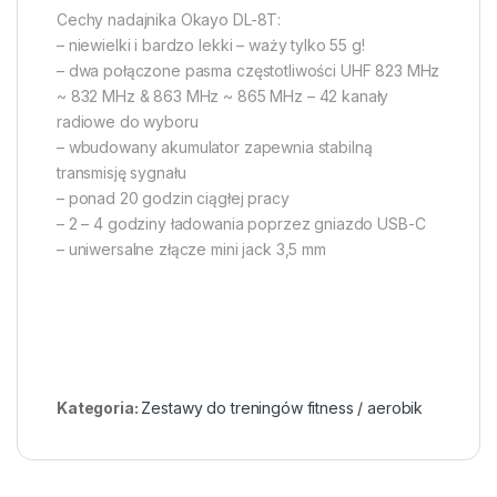
Cechy nadajnika Okayo DL-8T:
– niewielki i bardzo lekki – waży tylko 55 g!
– dwa połączone pasma częstotliwości UHF 823 MHz
~ 832 MHz & 863 MHz ~ 865 MHz – 42 kanały
radiowe do wyboru
– wbudowany akumulator zapewnia stabilną
transmisję sygnału
– ponad 20 godzin ciągłej pracy
– 2 – 4 godziny ładowania poprzez gniazdo USB-C
– uniwersalne złącze mini jack 3,5 mm
Kategoria:
Zestawy do treningów fitness / aerobik