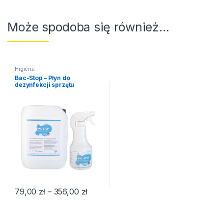
Może spodoba się również…
Higiena
Bac-Stop – Płyn do
dezynfekcji sprzętu
Zakres cen: od 79,00 zł do 356,00 z
79,00
zł
–
356,00
zł
Ten produkt ma wiele wariantów. Opcje można wybrać na stroni