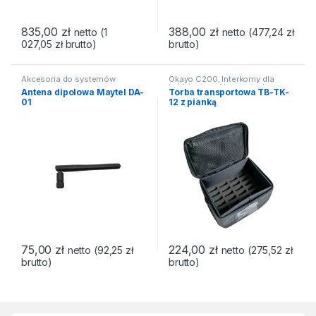
835,00
zł
388,00
zł
netto (
1
netto (
477,24
zł
027,05
zł
brutto)
brutto)
Akcesoria do systemów
Okayo C200
,
Interkomy dla
interkom
jeździectwa
,
Akcesoria do
Antena dipolowa Maytel DA-
Torba transportowa TB-TK-
systemów interkom
,
Torby i
01
12 z pianką
walizy transportowe
75,00
zł
224,00
zł
netto (
92,25
zł
netto (
275,52
zł
brutto)
brutto)