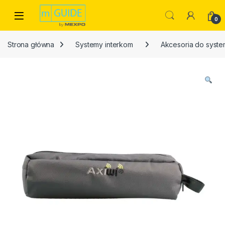
Skip to navigation
Skip to content
Open
0
Strona główna
Systemy interkom
Akcesoria do syst