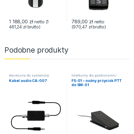
1 188,00
zł
789,00
zł
netto (
1
netto
461,24
zł
brutto)
(
970,47
zł
brutto)
Podobne produkty
Akcesoria do systemów
Interkomy dla gastronomii /
interkom
HoReCa
,
Akcesoria do
Kabel audio CA-007
FS-01 – nożny przycisk PTT
systemów interkom
do SM-01