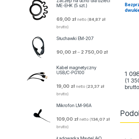
Zaczep na ucho dla dzieci
Bezpr
ME-EHK (5 szt.)
dwuki
duplek
69,00
zł
84,87
zł
netto (
zdrowi
akces
brutto)
Słuchawki EM-207
Zakres cen: od 
90,00
zł
2 750,00
zł
–
Kabel magnetyczny
USB/C-PG100
1 09
(
1 35
19,00
zł
23,37
zł
brutto
netto (
brutto)
Mikrofon LM-96A
Podo
109,00
zł
134,07
zł
netto (
brutto)
Ładowarka Maytel AiO