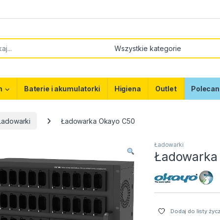
or:
m
Baterie i akumulatorki
Higiena
Outlet
Polecan
Ładowarki
Ładowarka Okayo C50
Ładowarki
Ładowarka
Dodaj do listy życ