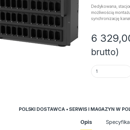
Dedykowana, stacjon
możliwością montażu
synchronizację kan
6 329,
brutto)
Ładowarka Okayo C
POLSKI DOSTAWCA • SERWIS I MAGAZYN W PO
Opis
Specyfika