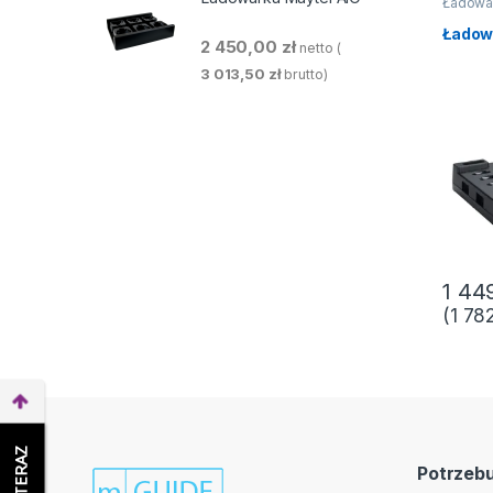
Ładowa
Ładow
2 450,00
zł
netto (
3 013,50
zł
brutto)
1 44
(
1 78
Potrzeb