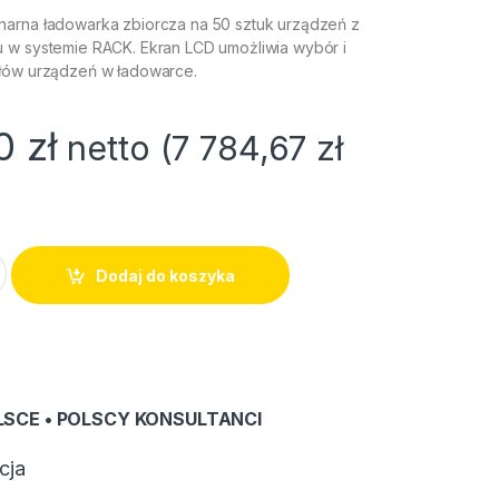
arna ładowarka zbiorcza na 50 sztuk urządzeń z
 w systemie RACK. Ekran LCD umożliwia wybór i
ałów urządzeń w ładowarce.
00
zł
netto (
7 784,67
zł
50 quantity
Dodaj do koszyka
LSCE • POLSCY KONSULTANCI
cja