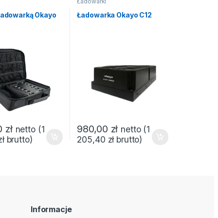
i
Ładowarki
 ładowarką Okayo
Ładowarka Okayo C12
0
zł
980,00
zł
netto (
1
netto (
1
zł
brutto)
205,40
zł
brutto)
Informacje