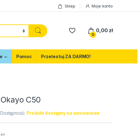
Sklep
Moje konto
0,00
zł
0
e
Pomoc
Przetestuj ZA DARMO!
 Okayo C50
Dostępność:
Produkt dostępny na zamówienie
zeń