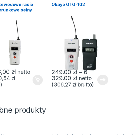
zewodowe radio
Okayo OTG-102
erunkowe pełny
s dla służby
a HC-1-FC plus
oria
90,00 zł do 2 750,00 zł
8,00
zł
249,00
zł
–
6
netto
Zakres cen: od 249,0
329,00
zł
netto
0,54
zł
(
306,27
zł
brutto)
)
bne produkty