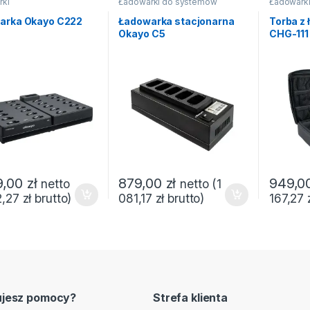
rki
Ładowarki do systemów
Ładowark
interkom
,
Ładowarki
arka Okayo C222
Ładowarka stacjonarna
Torba z
Okayo C5
CHG-111
9,00
zł
879,00
zł
949,0
netto
netto (
1
2,27
zł
brutto)
081,17
zł
brutto)
167,27
ujesz pomocy?
Strefa klienta