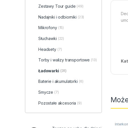
Zestawy Tour guide
(49)
Ded
Nadajniki i odbiorniki
(23)
umo
Mikrofony
(15)
Słuchawki
(22)
Headsety
(7)
Torby i walizy transportowe
(13)
Kat
Ładowarki
(31)
Baterie i akumulatorki
(6)
Smycze
(7)
Może
Pozostałe akcesoria
(9)
Interko