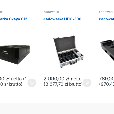
rki
Ładowarki
Ładowark
arka Okayo C12
Ładowarka HDC-300
Ładowar
,00
zł
2 990,00
zł
789,0
netto (
1
netto
40
zł
brutto)
(
3 677,70
zł
brutto)
(
970,4