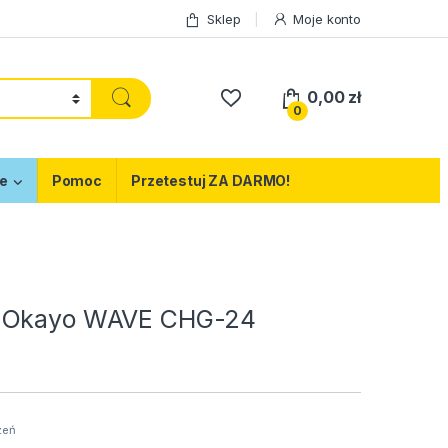
Sklep
Moje konto
0,00
zł
0
e
Pomoc
Przetestuj ZA DARMO!
 Okayo WAVE CHG-24
zeń