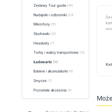
Zestawy Tour guide
(49)
Nadajniki i odbiorniki
(23)
Ded
kar
Mikrofony
(15)
urz
Słuchawki
(22)
Headsety
(7)
Torby i walizy transportowe
(13)
Ładowarki
(31)
Kat
Baterie i akumulatorki
(6)
Smycze
(7)
Pozostałe akcesoria
(9)
Może