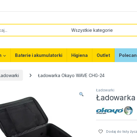
or:
m
Baterie i akumulatorki
Higiena
Outlet
Polecan
Ładowarki
Ładowarka Okayo WAVE CHG-24
Ładowarki
Ładowarka
Dodaj do listy życ