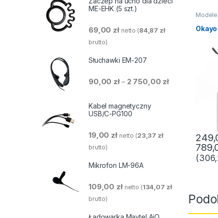
Zaczep na ucho dla dzieci
ME-EHK (5 szt.)
Modele
Okayo
69,00
zł
84,87
zł
netto (
brutto)
Słuchawki EM-207
Zakres cen: od 
90,00
zł
2 750,00
zł
–
Kabel magnetyczny
USB/C-PG100
19,00
zł
23,37
zł
249
netto (
789,
brutto)
(
306
Mikrofon LM-96A
109,00
zł
134,07
zł
netto (
Podo
brutto)
Ładowarka Maytel AiO