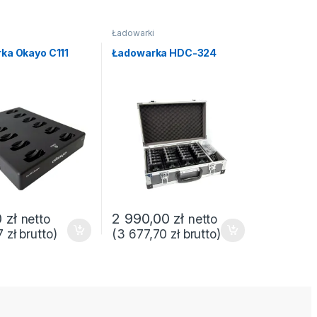
i
Ładowarki
ka Okayo C111
Ładowarka HDC-324
0
zł
2 990,00
zł
netto
netto
7
zł
brutto)
(
3 677,70
zł
brutto)