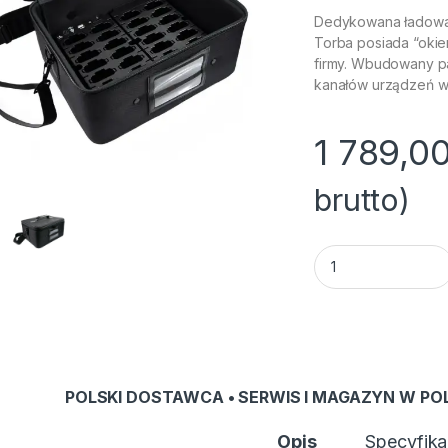
Dedykowana ładowark
Torba posiada “okie
firmy. Wbudowany pa
kanałów urządzeń w
1 789,0
brutto)
Ładowarka Okayo 
POLSKI DOSTAWCA • SERWIS I MAGAZYN W PO
Opis
Specyfika