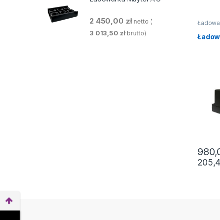
2 450,00
zł
netto (
Ładowa
3 013,50
zł
brutto)
Ładow
980
205,