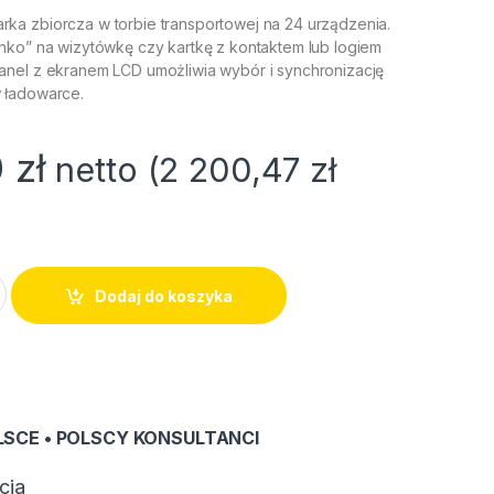
a zbiorcza w torbie transportowej na 24 urządzenia.
nko” na wizytówkę czy kartkę z kontaktem lub logiem
nel z ekranem LCD umożliwia wybór i synchronizację
 ładowarce.
0
zł
netto (
2 200,47
zł
WAVE CHG-24 quantity
Dodaj do koszyka
LSCE • POLSCY KONSULTANCI
cja