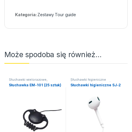
Kategoria:
Zestawy Tour guide
Może spodoba się również…
Słuchawki wielorazowe
,
Słuchawki higieniczne
Słuchawki
(słuchawki jednorazowe)
,
Słuchawka EM-101 (25 sztuk)
Słuchawki higieniczne SJ-2
Słuchawki