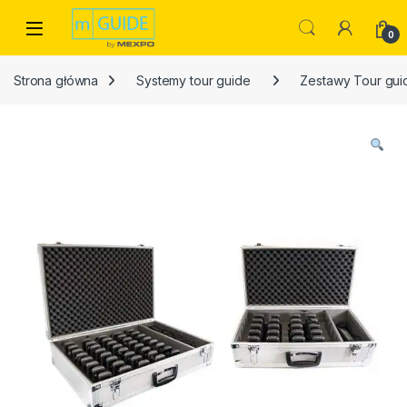
Skip to navigation
Skip to content
Open
0
Strona główna
Systemy tour guide
Zestawy Tour gui