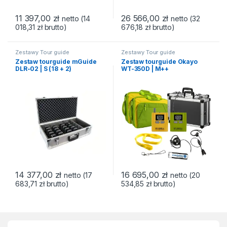
11 397,00
zł
26 566,00
zł
netto (
14
netto (
32
018,31
zł
brutto)
676,18
zł
brutto)
Zestawy Tour guide
Zestawy Tour guide
Zestaw tourguide mGuide
Zestaw tourguide Okayo
DLR-02 | S (18 + 2)
WT-350D | M++
(50+2+2*HDC-324)
14 377,00
zł
16 695,00
zł
netto (
17
netto (
20
683,71
zł
brutto)
534,85
zł
brutto)