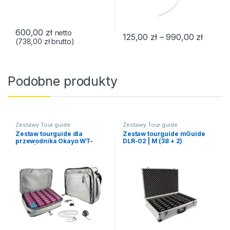
600,00
zł
netto
Zakres 
125,00
zł
–
990,00
zł
(
738,00
zł
brutto)
Ten produkt ma wiele wariantów
Podobne produkty
Zestawy Tour guide
Zestawy Tour guide
Zestaw tourguide dla
Zestaw tourguide mGuide
przewodnika Okayo WT-
DLR-02 | M (38 + 2)
300D | M (50+2)