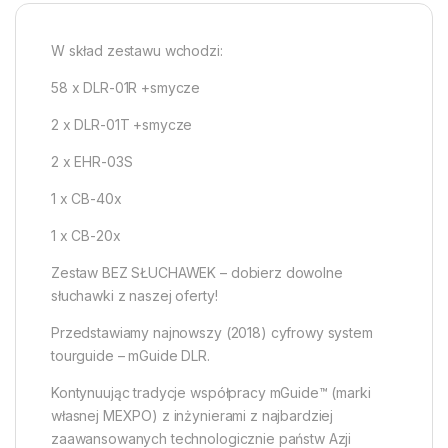
W skład zestawu wchodzi:
58 x DLR-01R +smycze
2 x DLR-01T +smycze
2 x EHR-03S
1 x CB-40x
1 x CB-20x
Zestaw BEZ SŁUCHAWEK – dobierz dowolne
słuchawki z naszej oferty!
Przedstawiamy najnowszy (2018) cyfrowy system
tourguide – mGuide DLR.
Kontynuując tradycje współpracy mGuide™ (marki
własnej MEXPO) z inżynierami z najbardziej
zaawansowanych technologicznie państw Azji