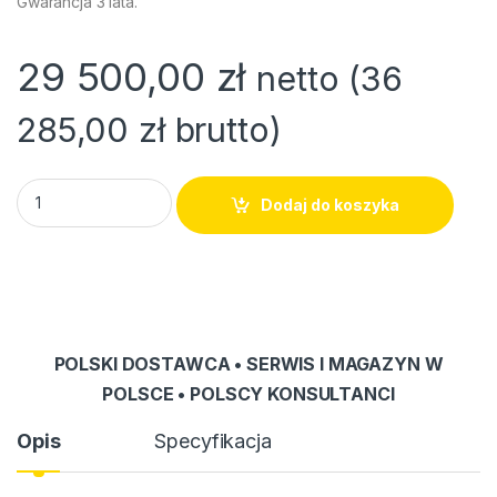
Gwarancja 3 lata.
29 500,00
zł
netto (
36
285,00
zł
brutto)
Zestaw tourguide mGuide DLR-01 | L (58+2) quantity
Dodaj do koszyka
POLSKI DOSTAWCA • SERWIS I MAGAZYN W
POLSCE • POLSCY KONSULTANCI
Opis
Specyfikacja