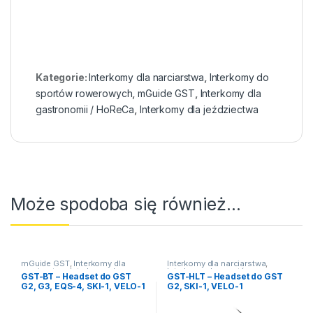
Kategorie:
Interkomy dla narciarstwa
,
Interkomy do
sportów rowerowych
,
mGuide GST
,
Interkomy dla
gastronomii / HoReCa
,
Interkomy dla jeździectwa
Może spodoba się również…
mGuide GST
,
Interkomy dla
Interkomy dla narciarstwa
,
narciarstwa
,
Interkomy do
Interkomy do sportów
GST-BT – Headset do GST
GST-HLT – Headset do GST
sportów rowerowych
,
Headsety
,
rowerowych
,
Headsety
,
G2, G3, EQS-4, SKI-1, VELO-1
G2, SKI-1, VELO-1
Interkomy dla gastronomii /
Interkomy dla gastronomii /
HoReCa
,
Interkomy dla
HoReCa
jeździectwa