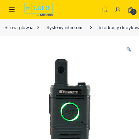
Skip to navigation
Skip to content
Open
0
Strona główna
Systemy interkom
Interkomy dedyko