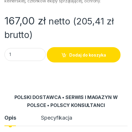
kelnerskiej, członków ekipy sprzątającej, ochrony.
167,00
zł
netto (
205,41
zł
brutto)
mGuide GST G3 - interkom HoReCa | dodatkowe radio do zest
Dodaj do koszyka
POLSKI DOSTAWCA • SERWIS I MAGAZYN W
POLSCE • POLSCY KONSULTANCI
Opis
Specyfikacja