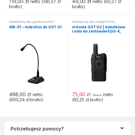
119,00
zł
49,00
zł
netto (
146,37
zł
netto (
60,27
zł
brutto)
brutto)
Interkomy dla gastronomii /
Interkomy dla małych firm
,
HoReCa
,
Akcesoria do
Interkomy dla narciarstwa
,
SM-01 – mikrofon do GST G1
mGuide GST G2 | dodatkowe
systemów interkom
Interkomy do sportów
radio do zestawów EQS-4,
rowerowych
,
mGuide GST
,
Interkomy dla gastronomii /
SKI-1, VELO-1
HoReCa
,
Interkomy dla
jeździectwa
488,00
zł
75,00
zł
netto
netto
149,00
zł
(
600,24
zł
brutto)
(
92,25
zł
brutto)
Potrzebujesz pomocy?