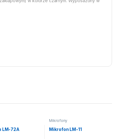
 zaklapowym) w kolorze czarnym. Wyposażony w
Mikrofony
n LM-72A
Mikrofon LM-11