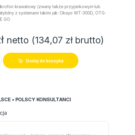
krofon krawatowy (zwany także przypinkowym lub
ybilny z systemami takimi jak: Okayo WT-300D, OTG-
ME GO.
ł
netto (
134,07
zł
brutto)
uantity
Dodaj do koszyka
LSCE • POLSCY KONSULTANCI
cja