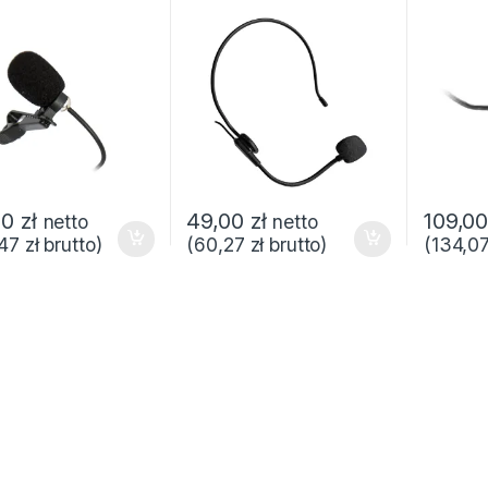
90,00 zł do 2 750,00 zł
00
zł
49,00
zł
109,0
netto
netto
,47
zł
brutto)
(
60,27
zł
brutto)
(
134,0