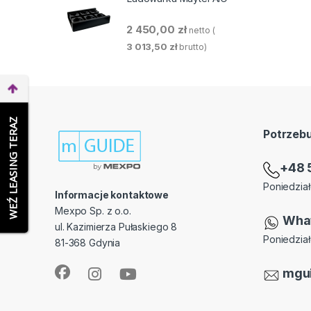
2 450,00
zł
netto (
3 013,50
zł
brutto)
WEŹ LEASING TERAZ
Potrzeb
+48 
Poniedział
Informacje kontaktowe
Mexpo Sp. z o.o.
Wha
ul. Kazimierza Pułaskiego 8
Poniedział
81-368 Gdynia
mgu