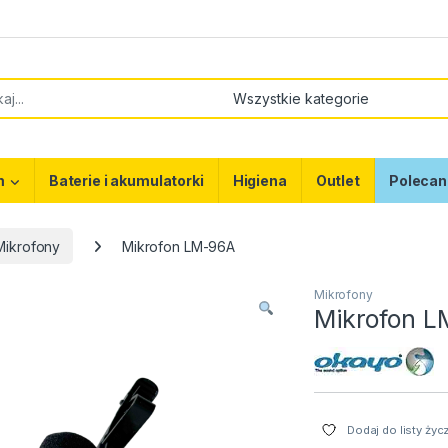
or:
m
Baterie i akumulatorki
Higiena
Outlet
Polecan
Mikrofony
Mikrofon LM-96A
Mikrofony
Mikrofon 
Dodaj do listy życ