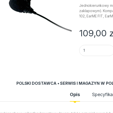
Jednokierunkowy mi
zaklapowym). Kompat
102, EarME FIT, Ear
109,00
z
Mikrofon LM-96A q
POLSKI DOSTAWCA • SERWIS I MAGAZYN W PO
Opis
Specyfika