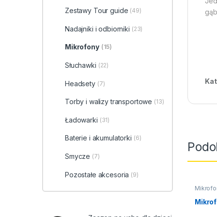
Jed
Zestawy Tour guide
(49)
gąb
Nadajniki i odbiorniki
(23)
Mikrofony
(15)
Słuchawki
(22)
Kat
Headsety
(7)
Torby i walizy transportowe
(13)
Ładowarki
(31)
Baterie i akumulatorki
(6)
Podo
Smycze
(7)
Pozostałe akcesoria
(9)
Mikrofo
Mikro