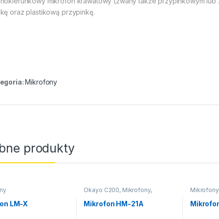
nokierunkowy mikrofon krawatowy (zwany także przypinkowym lub
kę oraz plastikową przypinkę.
egoria:
Mikrofony
bne produkty
ny
Okayo C200
,
Mikrofony
,
Mikrofony
Interkomy dla jeździectwa
fon LM-X
Mikrofon HM-21A
Mikrofo