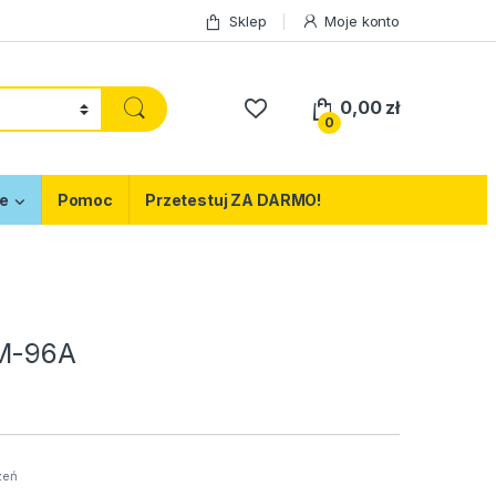
Sklep
Moje konto
0,00
zł
0
e
Pomoc
Przetestuj ZA DARMO!
LM-96A
zeń