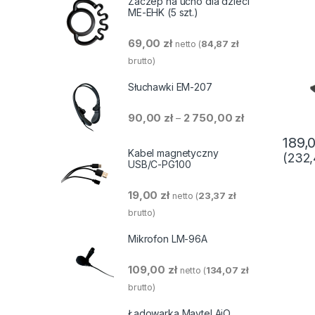
Zaczep na ucho dla dzieci
ME-EHK (5 szt.)
69,00
zł
84,87
zł
netto (
brutto)
Słuchawki EM-207
Zakres cen: od 
90,00
zł
2 750,00
zł
–
189,
Kabel magnetyczny
(
232
USB/C-PG100
19,00
zł
23,37
zł
netto (
brutto)
Mikrofon LM-96A
109,00
zł
134,07
zł
netto (
brutto)
Ładowarka Maytel AiO