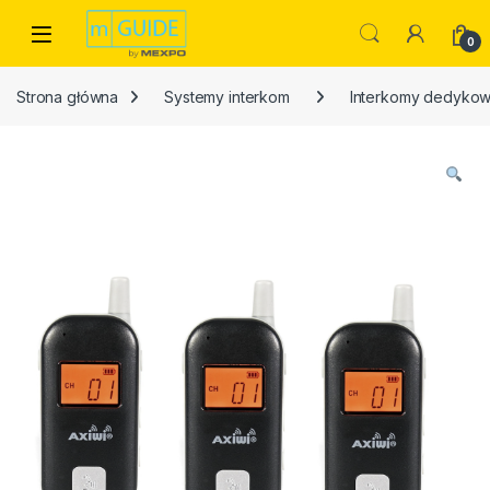
Skip to navigation
Skip to content
Open
0
Strona główna
Systemy interkom
Interkomy dedyko