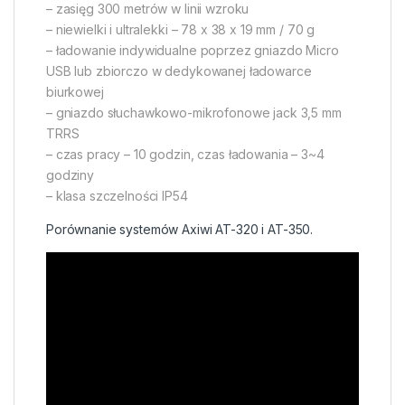
– zasięg 300 metrów w linii wzroku
– niewielki i ultralekki – 78 x 38 x 19 mm / 70 g
– ładowanie indywidualne poprzez gniazdo Micro
USB lub zbiorczo w dedykowanej ładowarce
biurkowej
– gniazdo słuchawkowo-mikrofonowe jack 3,5 mm
TRRS
– czas pracy – 10 godzin, czas ładowania – 3~4
godziny
– klasa szczelności IP54
Porównanie systemów Axiwi AT-320 i AT-350.