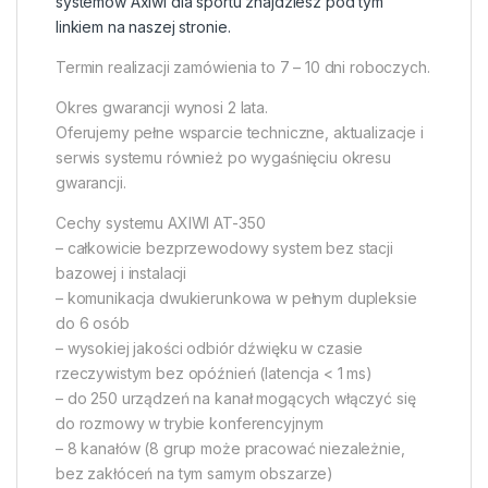
systemów Axiwi dla sportu znajdziesz pod tym
linkiem na naszej stronie.
Termin realizacji zamówienia to 7 – 10 dni roboczych.
Okres gwarancji wynosi 2 lata.
Oferujemy pełne wsparcie techniczne, aktualizacje i
serwis systemu również po wygaśnięciu okresu
gwarancji.
Cechy systemu AXIWI AT-350
– całkowicie bezprzewodowy system bez stacji
bazowej i instalacji
– komunikacja dwukierunkowa w pełnym dupleksie
do 6 osób
– wysokiej jakości odbiór dźwięku w czasie
rzeczywistym bez opóźnień (latencja < 1 ms)
– do 250 urządzeń na kanał mogących włączyć się
do rozmowy w trybie konferencyjnym
– 8 kanałów (8 grup może pracować niezależnie,
bez zakłóceń na tym samym obszarze)