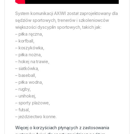
System komunikacji AXIWI został zaprojektowany dla
sędziów sportowych, trenerów i szkoleniowców
większości dyscyplin sportowych, takich jak:
– piłka ręczna,
– korfball,
– koszykówka,
– piłka nożna,
– hokej na trawie,
– siatkówka,
– baseball,
– piłka wodna,
– rugby,
– unihokej,
– sporty plażowe,
– futsal,
– jeździectwo konne.
Więcej o korzyściach płynących z zastosowania