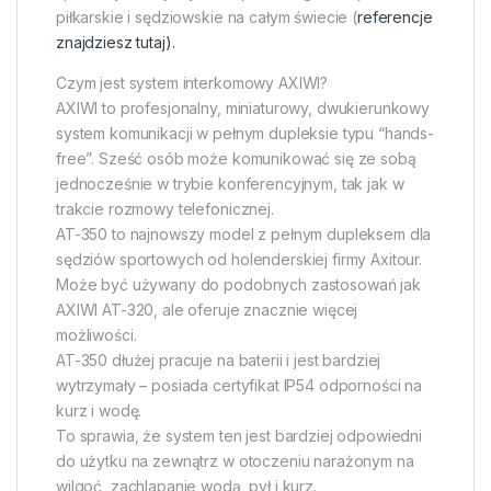
piłkarskie i sędziowskie na całym świecie (
referencje
znajdziesz tutaj).
Czym jest system interkomowy AXIWI?
AXIWI to profesjonalny, miniaturowy, dwukierunkowy
system komunikacji w pełnym dupleksie typu “hands-
free”. Sześć osób może komunikować się ze sobą
jednocześnie w trybie konferencyjnym, tak jak w
trakcie rozmowy telefonicznej.
AT-350 to najnowszy model z pełnym dupleksem dla
sędziów sportowych od holenderskiej firmy Axitour.
Może być używany do podobnych zastosowań jak
AXIWI AT-320, ale oferuje znacznie więcej
możliwości.
AT-350 dłużej pracuje na baterii i jest bardziej
wytrzymały – posiada certyfikat IP54 odporności na
kurz i wodę.
To sprawia, że system ten jest bardziej odpowiedni
do użytku na zewnątrz w otoczeniu narażonym na
wilgoć, zachlapanie wodą, pył i kurz.