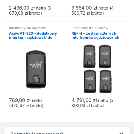
2 496,00
zł
3 664,00
zł
netto (
3
netto (
4
070,08
zł
brutto)
506,72
zł
brutto)
Interkomy dla sędziów
Interkomy dla sędziów
sportowych
sportowych
Axiwi AT-320 – dodatkowy
REF-4 – zestaw czterech
interkom sędziowski do
interkomów sędziowskich
zestawu REF
plus akcesoria
789,00
zł
4 791,00
zł
netto
netto (
5
(
970,47
zł
brutto)
892,93
zł
brutto)