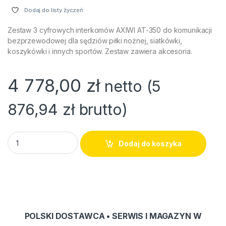
Dodaj do listy życzeń
Zestaw 3 cyfrowych interkomów AXIWI AT-350 do komunikacji
bezprzewodowej dla sędziów piłki nożnej, siatkówki,
koszykówki i innych sportów. Zestaw zawiera akcesoria.
4 778,00
zł
netto (
5
876,94
zł
brutto)
REF-3X - trzy interkomy sędziowskie plus akcesoria quantity
Dodaj do koszyka
POLSKI DOSTAWCA • SERWIS I MAGAZYN W