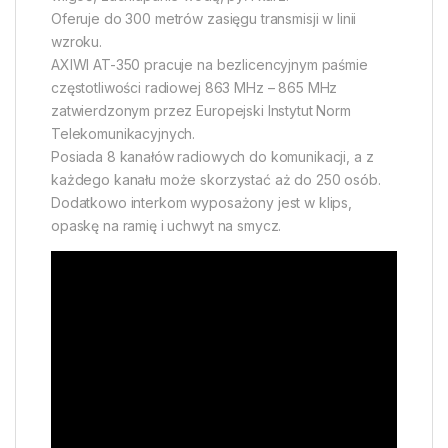
Oferuje do 300 metrów zasięgu transmisji w linii
wzroku.
AXIWI AT-350 pracuje na bezlicencyjnym paśmie
częstotliwości radiowej 863 MHz – 865 MHz
zatwierdzonym przez Europejski Instytut Norm
Telekomunikacyjnych.
Posiada 8 kanałów radiowych do komunikacji, a z
każdego kanału może skorzystać aż do 250 osób.
Dodatkowo interkom wyposażony jest w klips,
opaskę na ramię i uchwyt na smycz.