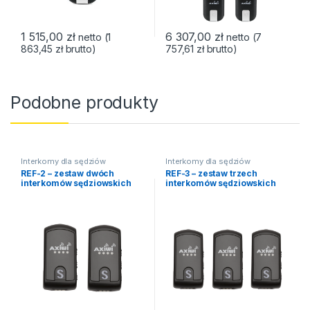
1 515,00
zł
6 307,00
zł
netto (
1
netto (
7
863,45
zł
brutto)
757,61
zł
brutto)
Podobne produkty
Interkomy dla sędziów
Interkomy dla sędziów
sportowych
sportowych
REF-2 – zestaw dwóch
REF-3 – zestaw trzech
interkomów sędziowskich
interkomów sędziowskich
plus akcesoria
plus akcesoria