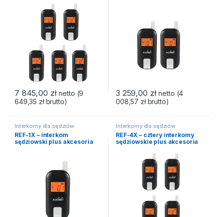
7 845,00
zł
3 259,00
zł
netto (
9
netto (
4
649,35
zł
brutto)
008,57
zł
brutto)
Interkomy dla sędziów
Interkomy dla sędziów
sportowych
sportowych
REF-1X – interkom
REF-4X – cztery interkomy
sędziowski plus akcesoria
sędziowskie plus akcesoria