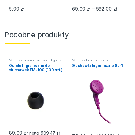
Zakres 
5,00
zł
69,00
zł
–
592,00
zł
Ten produkt ma wiele wariantów. Opcje można wybrać na stroni
Ten produkt ma wiele wariantów
Podobne produkty
Słuchawki wielorazowe
,
Higiena
Słuchawki higieniczne
(słuchawki jednorazowe)
,
Gumki higieniczne do
Słuchawki higieniczne SJ-1
Słuchawki
słuchawek EM-100 (100 szt.)
89,00
zł
netto (
109,47
zł