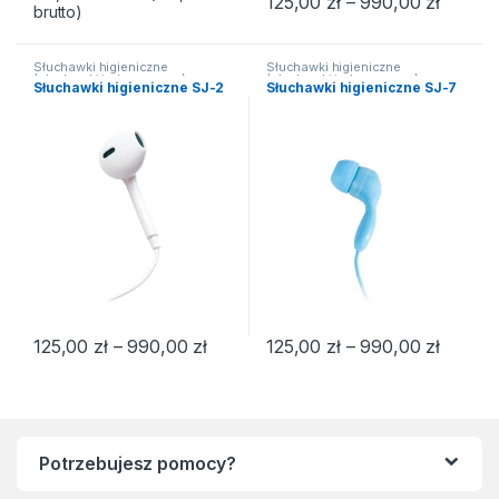
Zakres 
125,00
zł
–
990,00
zł
brutto)
Ten produkt ma wiele wariantów
Słuchawki higieniczne
Słuchawki higieniczne
(słuchawki jednorazowe)
,
(słuchawki jednorazowe)
,
Słuchawki higieniczne SJ-2
Słuchawki higieniczne SJ-7
Słuchawki
Słuchawki
Zakres cen: od 125,00 zł do 990,00
Zakres 
125,00
zł
–
990,00
zł
125,00
zł
–
990,00
zł
Ten produkt ma wiele wariantów. Opcje można wybrać na stroni
Ten produkt ma wiele wariantów
Potrzebujesz pomocy?