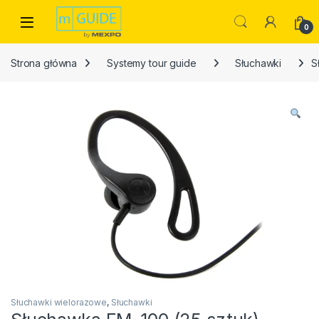
Skip to navigation
Skip to content
Open
0
Strona główna
Systemy tour guide
Słuchawki
S
Słuchawki wielorazowe
,
Słuchawki