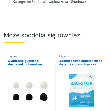
Kategorie:
Słuchawki wielorazowe
,
Słuchawki
Może spodoba się również…
Higiena
Higiena
Wymienne gumki do
Jednorazowe chusteczki do
słuchawek dokanałowych
dezynfekcji słuchawek i
WGM
odbiorników