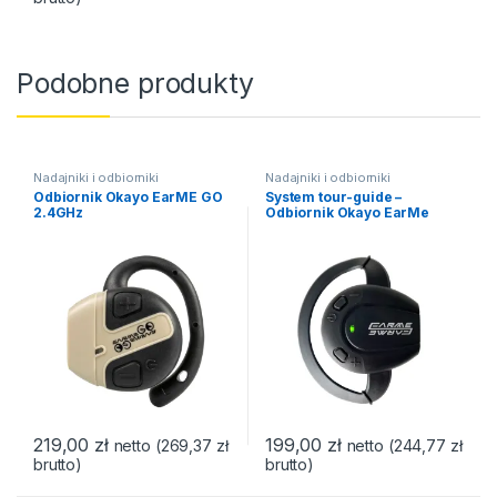
Podobne produkty
Nadajniki i odbiorniki
Nadajniki i odbiorniki
Odbiornik Okayo EarME GO
System tour-guide –
2.4GHz
Odbiornik Okayo EarMe
219,00
zł
199,00
zł
netto (
269,37
zł
netto (
244,77
zł
brutto)
brutto)