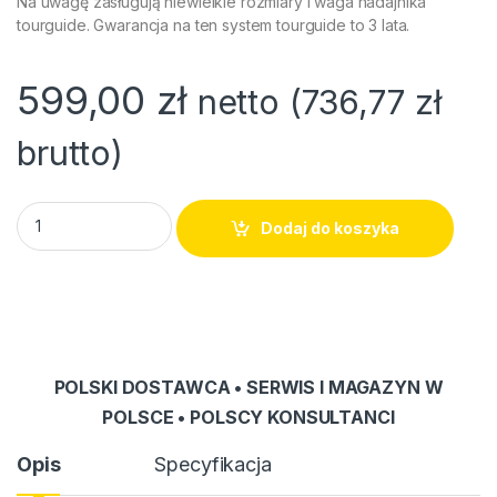
Na uwagę zasługują niewielkie rozmiary i waga nadajnika
tourguide. Gwarancja na ten system tourguide to 3 lata.
599,00
zł
netto (
736,77
zł
brutto)
System tour-guide - Nadajnik mGuide DLR-01 quantity
Dodaj do koszyka
POLSKI DOSTAWCA • SERWIS I MAGAZYN W
POLSCE • POLSCY KONSULTANCI
Opis
Specyfikacja