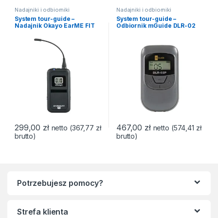
Nadajniki i odbiorniki
Nadajniki i odbiorniki
System tour-guide –
System tour-guide –
Nadajnik Okayo EarME FIT
Odbiornik mGuide DLR-02
299,00
zł
467,00
zł
netto (
367,77
zł
netto (
574,41
zł
brutto)
brutto)
Potrzebujesz pomocy?
Strefa klienta