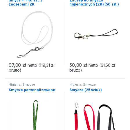
Smycz FIT 50 szt. z
Zaczep do smyczy
zaczepami ZK
higienicznych (ZK) (50 szt.)
97,00
zł
50,00
zł
netto (
119,31
zł
netto (
61,50
zł
brutto)
brutto)
Higiena
,
Smycze
Higiena
,
Smycze
Smycze personalizowane
Smycze (25 sztuk)