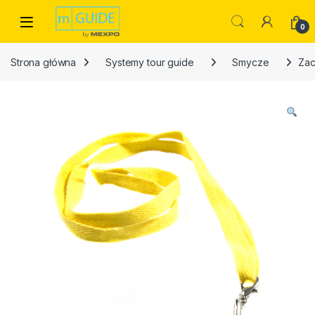
Skip to navigation
Skip to content
Open
0
Strona główna
Systemy tour guide
Smycze
Zac