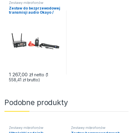
Zestawy mikrofonów
bezprzewodowych
Zestaw do bezprzewodowej
transmisji audio Okayo /
bezprzewodowy mikrofon
DL-8H + nadajnik bodypack
DL-8T + odbiornik
wieloczęstotliwościowy
Okayo SRX-800
1 267,00
zł
netto (
1
558,41
zł
brutto)
Podobne produkty
Zestawy mikrofonów
Zestawy mikrofonów
bezprzewodowych
bezprzewodowych