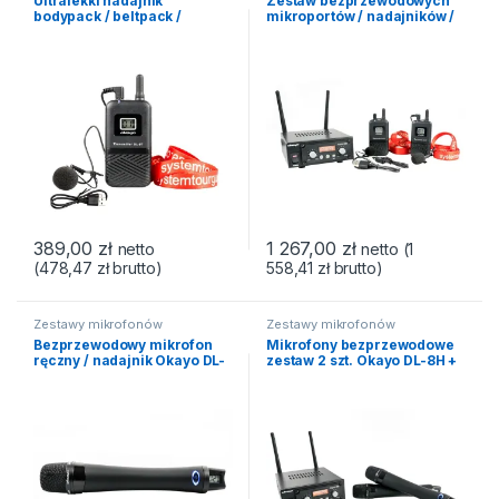
Ultralekki nadajnik
Zestaw bezprzewodowych
bodypack / beltpack /
mikroportów / nadajników /
mikroport Okayo DL-8T
odbiornik
wieloczęstotliwościowy
SRX-800 + 2 szt. nadajników
DL-8T
389,00
zł
1 267,00
zł
netto
netto (
1
(
478,47
zł
brutto)
558,41
zł
brutto)
Zestawy mikrofonów
Zestawy mikrofonów
bezprzewodowych
bezprzewodowych
Bezprzewodowy mikrofon
Mikrofony bezprzewodowe
ręczny / nadajnik Okayo DL-
zestaw 2 szt. Okayo DL-8H +
8H
odbiornik
wieloczęstotliwościowy
Okayo SRX-800