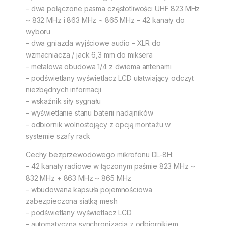
– dwa połączone pasma częstotliwości UHF 823 MHz
~ 832 MHz i 863 MHz ~ 865 MHz – 42 kanały do
wyboru
– dwa gniazda wyjściowe audio – XLR do
wzmacniacza / jack 6,3 mm do miksera
– metalowa obudowa 1/4 z dwiema antenami
– podświetlany wyświetlacz LCD ułatwiający odczyt
niezbędnych informacji
– wskaźnik siły sygnału
– wyświetlanie stanu baterii nadajników
– odbiornik wolnostojący z opcją montażu w
systemie szafy rack
Cechy bezprzewodowego mikrofonu DL-8H:
– 42 kanały radiowe w łączonym paśmie 823 MHz ~
832 MHz + 863 MHz ~ 865 MHz
– wbudowana kapsuła pojemnościowa
zabezpieczona siatką mesh
– podświetlany wyświetlacz LCD
– automatyczna synchronizacja z odbiornikiem