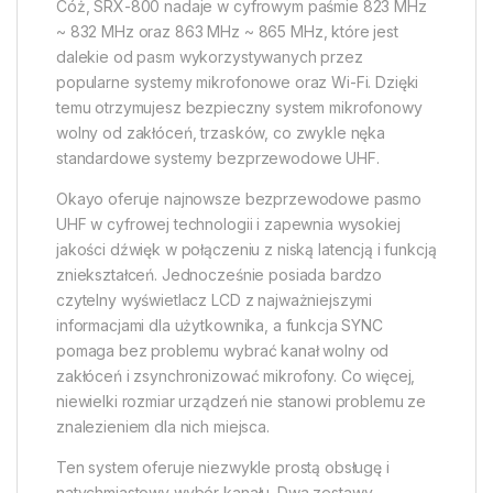
Cóż, SRX-800 nadaje w cyfrowym paśmie 823 MHz
~ 832 MHz oraz 863 MHz ~ 865 MHz, które jest
dalekie od pasm wykorzystywanych przez
popularne systemy mikrofonowe oraz Wi-Fi. Dzięki
temu otrzymujesz bezpieczny system mikrofonowy
wolny od zakłóceń, trzasków, co zwykle nęka
standardowe systemy bezprzewodowe UHF.
Okayo oferuje najnowsze bezprzewodowe pasmo
UHF w cyfrowej technologii i zapewnia wysokiej
jakości dźwięk w połączeniu z niską latencją i funkcją
zniekształceń. Jednocześnie posiada bardzo
czytelny wyświetlacz LCD z najważniejszymi
informacjami dla użytkownika, a funkcja SYNC
pomaga bez problemu wybrać kanał wolny od
zakłóceń i zsynchronizować mikrofony. Co więcej,
niewielki rozmiar urządzeń nie stanowi problemu ze
znalezieniem dla nich miejsca.
Ten system oferuje niezwykle prostą obsługę i
natychmiastowy wybór kanału. Dwa zestawy