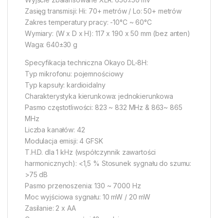
Zasięg transmisji: Hi: 70+ metrów / Lo: 50+ metrów
Zakres temperatury pracy: -10°C ~ 60°C
Wymiary: (W x D x H): 117 x 190 x 50 mm (bez anten)
Waga: 640±30 g
Specyfikacja techniczna Okayo DL-8H:
Typ mikrofonu: pojemnościowy
Typ kapsuły: kardioidalny
Charakterystyka kierunkowa: jednokierunkowa
Pasmo częstotliwości: 823 ~ 832 MHz & 863~ 865
MHz
Liczba kanałów: 42
Modulacja emisji: 4 GFSK
T.H.D. dla 1 kHz (współczynnik zawartości
harmonicznych): <1,5 % Stosunek sygnału do szumu:
>75 dB
Pasmo przenoszenia: 130 ~ 7000 Hz
Moc wyjściowa sygnału: 10 mW / 20 mW
Zasilanie: 2 x AA