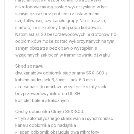
mikrofonowe mogą zostać wykorzystane w tym
samym czasie bez problemu z ustawieniem
częstotliwości, czy kanału grupy. Nie musisz się
martwić, że mikrofony będą sobą kolidować.
Natomiast aż 20 bezprzewodowych mikrofonów (10
odbiorników) może zostać wykorzystanych na tym
samym obszarze bez obaw o wystąpienie
wzajemnych zakłóceń w transmitowaniu dźwięku!
Skład zestawu:
dwukanałowy odbiornik stacjonarny SRX-800 z
kablem audio jack 6,3 mm – jack 6,3 mm i
akcesoriami do montażu w systemie szafy rack
bezprzewodowy mikrofon DL-8H
komplet baterii alkalicznych
Cechy odbiornika Okayo SRX-800:
– tryb automatycznego skanowania i synchronizacji
kanału odbiornika do nadajnika
– jeden odbiornik obsługuje dwa mikrofony