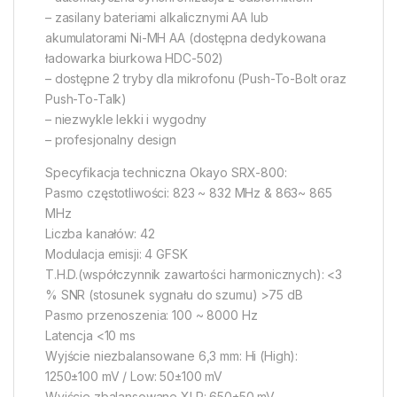
– zasilany bateriami alkalicznymi AA lub
akumulatorami Ni-MH AA (dostępna dedykowana
ładowarka biurkowa HDC-502)
– dostępne 2 tryby dla mikrofonu (Push-To-Bolt oraz
Push-To-Talk)
– niezwykle lekki i wygodny
– profesjonalny design
Specyfikacja techniczna Okayo SRX-800:
Pasmo częstotliwości: 823 ~ 832 MHz & 863~ 865
MHz
Liczba kanałów: 42
Modulacja emisji: 4 GFSK
T.H.D.(współczynnik zawartości harmonicznych): <3
% SNR (stosunek sygnału do szumu) >75 dB
Pasmo przenoszenia: 100 ~ 8000 Hz
Latencja <10 ms
Wyjście niezbalansowane 6,3 mm: Hi (High):
1250±100 mV / Low: 50±100 mV
Wyjście zbalansowane XLR: 650±50 mV