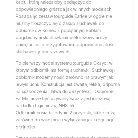
kablu, którą należałoby podłączyć do
odpowiedniego gniazda jak w innych modelach.
Posiadając zestaw tourguide EarMe w ogóle nie
musimy troszczyć się o zakup słuchawek do
odbiorników. Koniec z poplątanymi kablami,
pogubionymi słuchawkami wielorazowymi czy
pamiętaniem o przygotowaniu odpowiedniej ilości
słuchawek jednorazowych.
To pierwszy model systemu tourguide Okayo, w
którym odbiornik ma formę słuchawki. Słuchawkę-
odbiornik możemy nosić zarówno na prawym jak i
lewym uchu. Konstrukcja jest zwarta, lekka, odporna
na uszkodzenia i łatwa do dezynfekcji. Odbiornik
EarMe może być używany wraz z jednorazową
nakładką higieniczną NHS-55.
Odbiornik posiada jedynie 2 przyciski, które służą
zarówno do włączania i wyłączania jak i regulacji
głośności.