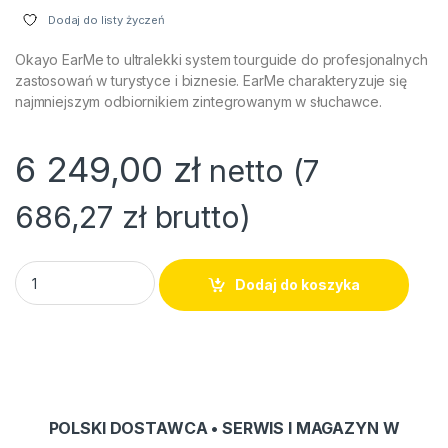
Dodaj do listy życzeń
Okayo EarMe to ultralekki system tourguide do profesjonalnych
zastosowań w turystyce i biznesie. EarMe charakteryzuje się
najmniejszym odbiornikiem zintegrowanym w słuchawce.
6 249,00
zł
netto (
7
686,27
zł
brutto)
Zestaw tourguide Okayo EarMe | M+ (22+2) quantity
Dodaj do koszyka
POLSKI DOSTAWCA • SERWIS I MAGAZYN W