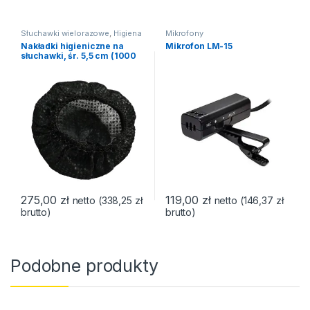
Słuchawki wielorazowe
,
Higiena
Mikrofony
Nakładki higieniczne na
Mikrofon LM-15
słuchawki, śr. 5,5 cm (1000
sztuk)
275,00
zł
119,00
zł
netto (
338,25
zł
netto (
146,37
zł
brutto)
brutto)
Podobne produkty