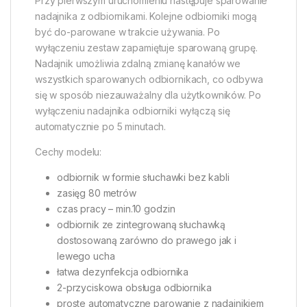
Przy pierwszym uruchomieniu następuje sparowanie
nadajnika z odbiornikami. Kolejne odbiorniki mogą
być do-parowane w trakcie używania. Po
wyłączeniu zestaw zapamiętuje sparowaną grupę.
Nadajnik umożliwia zdalną zmianę kanałów we
wszystkich sparowanych odbiornikach, co odbywa
się w sposób niezauważalny dla użytkowników. Po
wyłączeniu nadajnika odbiorniki wyłączą się
automatycznie po 5 minutach.
Cechy modelu:
odbiornik w formie słuchawki bez kabli
zasięg 80 metrów
czas pracy – min.10 godzin
odbiornik ze zintegrowaną słuchawką
dostosowaną zarówno do prawego jak i
lewego ucha
łatwa dezynfekcja odbiornika
2-przyciskowa obsługa odbiornika
proste automatyczne parowanie z nadajnikiem