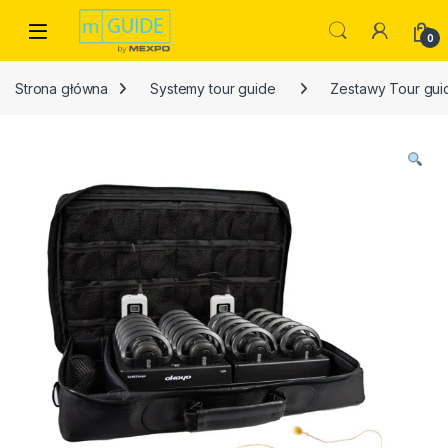
Skip to navigation
Skip to content
Open
0
Strona główna
Systemy tour guide
Zestawy Tour gui