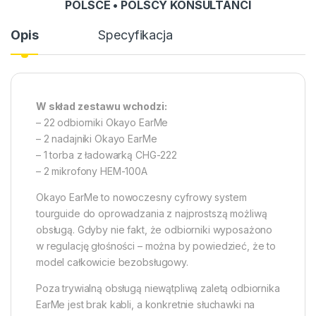
POLSCE • POLSCY KONSULTANCI
Opis
Specyfikacja
W skład zestawu wchodzi:
– 22 odbiorniki Okayo EarMe
– 2 nadajniki Okayo EarMe
– 1 torba z ładowarką CHG-222
– 2 mikrofony HEM-100A
Okayo EarMe to nowoczesny cyfrowy system
tourguide do oprowadzania z najprostszą możliwą
obsługą. Gdyby nie fakt, że odbiorniki wyposażono
w regulację głośności – można by powiedzieć, że to
model całkowicie bezobsługowy.
Poza trywialną obsługą niewątpliwą zaletą odbiornika
EarMe jest brak kabli, a konkretnie słuchawki na