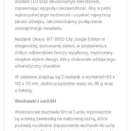
diodami LED oraz wbudowanym mikrofonem,
zapewniając wygodę i niezawodność. Aby w pełni
wykorzystać jego możliwości i uzyskać najwyższą
jakość dźwięku, rekomendujemy podłączenie
zewnętrznego headsetu.
Nadajnik Okayo WT-350D City Jungle Edition w
eleganckiej, stonowanej zieleni, w zestawieniu z
żółtym odbiornikiem tworzy wyjątkowy, inspirowany
miejskim stylem design, który doskonale oddaje jego
urbanistyczny charakter.
W zestawie znajdują się 2 nadajnik o wymiarach 63 x
132 x 70 mm. Jedno urządzenie waży ok. 65 g wraz
z baterią.
Słuchawki z serii SH
Wielorazowe słuchawki SH na 1 ucho wyposażone
są w lekką zawieszkę na małżowinę uszną, która
pozwala na idealne dopasowanie słuchawki do ucha