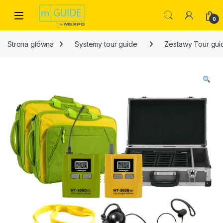
Skip to navigation
Skip to content
Open
0
Strona główna
Systemy tour guide
Zestawy Tour gui