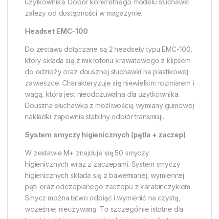
użytkownika. Dobór konkretnego modelu słuchawki
zależy od dostępności w magazynie.
Headset EMC-100
Do zestawu dołączane są 2 headsety typu EMC-100,
który składa się z mikrofonu krawatowego z klipsem
do odzieży oraz dousznej słuchawki na plastikowej
zawieszce. Charakteryzuje się niewielkim rozmiarem i
wagą, która jest nieodczuwalna dla użytkownika.
Douszna słuchawka z możliwością wymiany gumowej
nakładki zapewnia stabilny odbiór transmisji. .
System smyczy higienicznych (pętla + zaczep)
W zestawie M+ znajduje się 50 smyczy
higienicznych wraz z zaczepami. System smyczy
higienicznych składa się z bawełnianej, wymiennej
pętli oraz odczepianego zaczepu z karabinczykiem.
Smycz można łatwo odpiąć i wymienić na czystą,
wcześniej nieużywaną. To szczególnie istotne dla