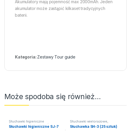
Akumulatory mają pojemność max 2000mAh. Jeden
akumulator może zastąpić kilkaset tradycyjnych
baterii.
Kategoria:
Zestawy Tour guide
Może spodoba się również…
Słuchawki higieniczne
Słuchawki wielorazowe
,
(słuchawki jednorazowe)
,
Słuchawki
Słuchawki higieniczne SJ-7
Słuchawka SH-3 (25 sztuk)
Słuchawki