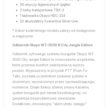
50 smyczy higienicznych (pętle)
2 torby transportowe TBX-2
1 ładowarka Okayo HDC-324
52 akumulatory Everactive Silver Line
* Dobór konkretnego modelu zależy od dostępności
w magazynie.
Odbiornik Okayo WT-350D R City Jungle Edition
Odbiornik cyfrowego systemu tourguide Okayo WT-
350D City Jungle Edition to nowoczesne urządzenie,
które przenosi komfort zwiedzania na wyższy
poziom. Wyposażony w przycisk PTT (Push-To-
Talk), pozwala uczestnikom zadawać pytania w
stosownym, wyznaczonym przez oprowadzającego,
momencie. Dzięki funkcji zdalnej zmiany kanałów,
system tourguide jest niemal bezobsługowy, co
gwarantuje bezproblemowe zwiedzanie.
Dodatkowo, innowacyjny “alarm utraty zasięgu”