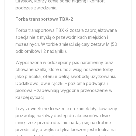
turystów, którzy cenią sobie higienę i komfort
podczas zwiedzania.
Torba transportowa TBX-2
Torba transportowa TBX-2 została zaprojektowana
specjalnie z myślą o przewodnikach miejskich i
muzealnych. W torbie zmieści się cały zestaw M (50
odbiorników i 2 nadajniki).
Wyposażona w odczepiany pas naramienny oraz
chowane szelki, które umożliwiają noszenie torby
jako plecaka, oferuje pełną swobodę użytkowania.
Dodatkowo, dwie rączki – pozioma podwójna i
pionowa – zapewniają wygodne przenoszenie w
każdej sytuacji.
Trzy zewnętrzne kieszenie na zamek błyskawiczny
pozwalają na łatwy dostęp do akcesoriów: dwie
mniejsze z przodu idealnie nadają się na drobne
przedmioty, a większa tylna kieszeń jest idealna na