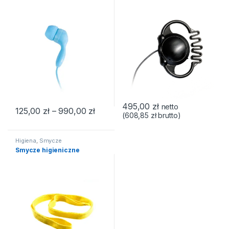
495,00
zł
netto
Zakres cen: od 125,00 zł do 990,00
125,00
zł
–
990,00
zł
(
608,85
zł
brutto)
Ten produkt ma wiele wariantów. Opcje można wybrać na stroni
Higiena
,
Smycze
Smycze higieniczne