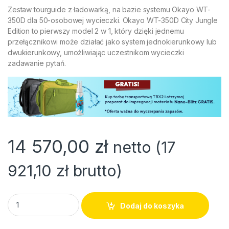
Zestaw tourguide z ładowarką, na bazie systemu Okayo WT-
350D dla 50-osobowej wycieczki. Okayo WT-350D City Jungle
Edition to pierwszy model 2 w 1, który dzięki jednemu
przełącznikowi może działać jako system jednokierunkowy lub
dwukierunkowy, umożliwiając uczestnikom wycieczki
zadawanie pytań.
14 570,00
zł
netto (
17
921,10
zł
brutto)
Zestaw tourguide Okayo WT-350D | M+ (50+2+HDC-324) qua
Dodaj do koszyka