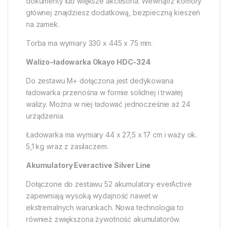
dokumenty lub większe akcesoria. Wewnątrz komory
głównej znajdziesz dodatkową, bezpieczną kieszeń
na zamek.
Torba ma wymiary 330 x 445 x 75 mm.
Walizo-ładowarka Okayo HDC-324
Do zestawu M+ dołączona jest dedykowana
ładowarka przenośna w formie solidnej i trwałej
walizy. Można w niej ładować jednocześnie aż 24
urządzenia.
Ładowarka ma wymiary 44 x 27,5 x 17 cm i waży ok.
5,1 kg wraz z zasilaczem.
Akumulatory Everactive Silver Line
Dołączone do zestawu 52 akumulatory everActive
zapewniają wysoką wydajność nawet w
ekstremalnych warunkach. Nowa technologia to
również zwiększona żywotność akumulatorów.