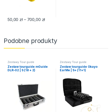
Zakres cen: od 50,00 zł do 700,00 
50,00
zł
–
700,00
zł
Ten produkt ma wiele wariantów. Opcje można wybrać na stroni
Podobne produkty
Zestawy Tour guide
Zestawy Tour guide
Zestaw tourguide mGuide
Zestaw tourguide Okayo
DLR-02 | S (18 + 2)
EarMe | S+ (11+1)