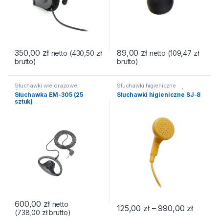
350,00
zł
89,00
zł
netto (
430,50
zł
netto (
109,47
zł
brutto)
brutto)
Słuchawki wielorazowe
,
Słuchawki higieniczne
Słuchawki
(słuchawki jednorazowe)
,
Słuchawka EM-305 (25
Słuchawki higieniczne SJ-8
Słuchawki
sztuk)
600,00
zł
netto
Zakres 
125,00
zł
–
990,00
zł
(
738,00
zł
brutto)
Ten produkt ma wiele wariantów