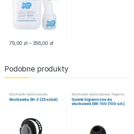
Zakres cen: od 79,00 zł do 356,00 z
79,00
zł
–
356,00
zł
Ten produkt ma wiele wariantów. Opcje można wybrać na stroni
Podobne produkty
Słuchawki wielorazowe
,
Słuchawki wielorazowe
,
Higiena
Słuchawki
Słuchawka SH-2 (25 sztuk)
Gumki higieniczne do
słuchawek EM-100 (100 szt.)