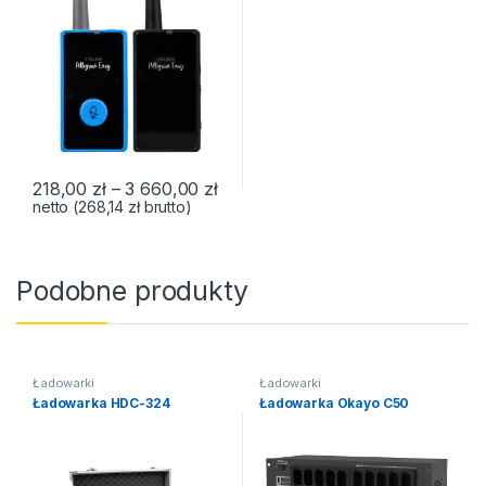
Zakres cen: od 218,00 zł do 3 66
218,00
zł
–
3 660,00
zł
netto (
268,14
zł
brutto)
Podobne produkty
Ładowarki
Ładowarki
Ładowarka HDC-324
Ładowarka Okayo C50