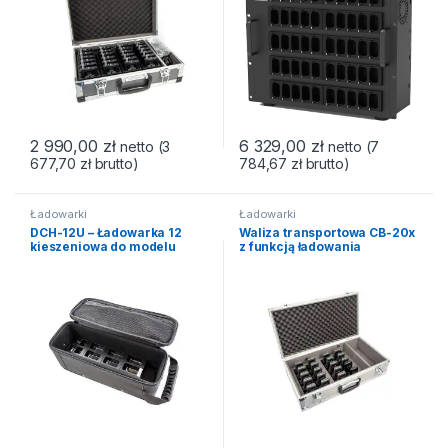
2 990,00
zł
6 329,00
zł
netto (
3
netto (
7
677,70
zł
brutto)
784,67
zł
brutto)
Ładowarki
Ładowarki
DCH-12U – Ładowarka 12
Waliza transportowa CB-20x
kieszeniowa do modelu
z funkcją ładowania
mGuide Pellegrino 2