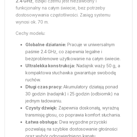
2.4 GHz
, dzięki czemu jest niezawodny i
funkcjonalny na całym świecie, bez potrzeby
dostosowywania częstotliwości. Zasięg systemu
wynosi ok. 70 m.
Cechy modelu:
Globalne działanie:
Pracuje w uniwersalnym
paśmie 2.4 GHz, co zapewnia legalne i
bezproblemowe użytkowanie na całym świecie.
Ultralekka konstrukcja:
Nadajnik waży 50 g, a
kompaktowa słuchawka gwarantuje swobodę
ruchów.
Długi czas pracy:
Akumulatory działają ponad
30 godzin (nadajnik) i 25 godzin (odbiornik) na
jednym ładowaniu.
Czysty dźwięk:
Zapewnia doskonałą, wyraźną
transmisję głosu, co poprawia komfort słuchania.
Łatwa obsługa:
Dwa wygodne przyciski
pozwalają na szybkie dostosowanie głośności
oraz wybór odpowiedniego kanału.