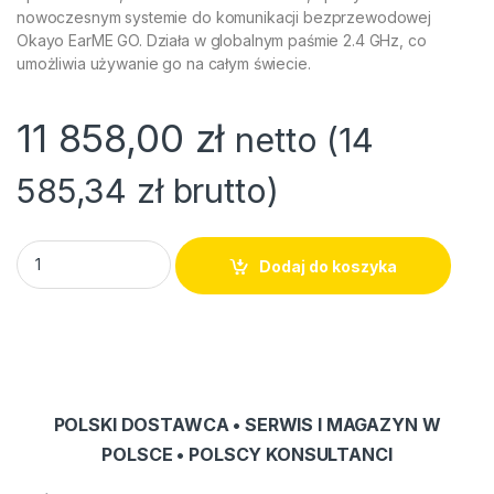
nowoczesnym systemie do komunikacji bezprzewodowej
Okayo EarME GO. Działa w globalnym paśmie 2.4 GHz, co
umożliwia używanie go na całym świecie.
11 858,00
zł
netto (
14
585,34
zł
brutto)
Zestaw tourguide Okayo EarME GO 2.4GHz L+TB (44+2) quant
Dodaj do koszyka
POLSKI DOSTAWCA • SERWIS I MAGAZYN W
POLSCE • POLSCY KONSULTANCI