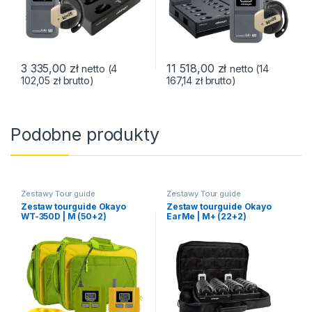
3 335,00
zł
11 518,00
zł
netto (
4
netto (
14
102,05
zł
brutto)
167,14
zł
brutto)
Podobne produkty
Zestawy Tour guide
Zestawy Tour guide
Zestaw tourguide Okayo
Zestaw tourguide Okayo
WT-350D | M (50+2)
EarMe | M+ (22+2)