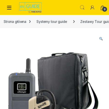
Skip to navigation
Skip to content
Open
0
Strona główna
Systemy tour guide
Zestawy Tour gui