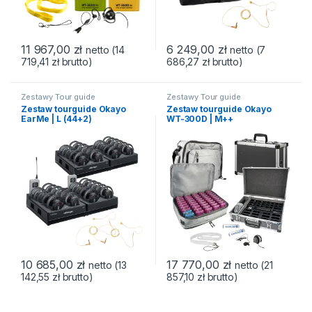
11 967,00
zł
6 249,00
zł
netto (
14
netto (
7
719,41
zł
brutto)
686,27
zł
brutto)
Zestawy Tour guide
Zestawy Tour guide
Zestaw tourguide Okayo
Zestaw tourguide Okayo
EarMe | L (44+2)
WT-300D | M++
(50+2+2*HDC-300)
10 685,00
zł
17 770,00
zł
netto (
13
netto (
21
142,55
zł
brutto)
857,10
zł
brutto)